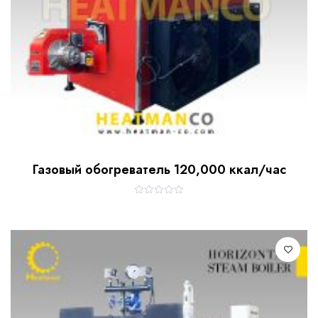
Газовый обогреватель 120,000 ккал/час
R
a
t
e
d
0
o
u
t
o
f
5