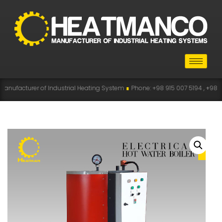
 of Industrial Heating System
∎
Phone: +98 915 007 5194 , +98 915 112 5194
∎