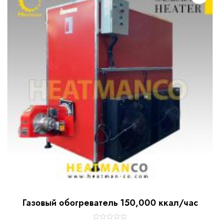
u
t
o
f
5
Газовый обогреватель 150,000 ккал/час