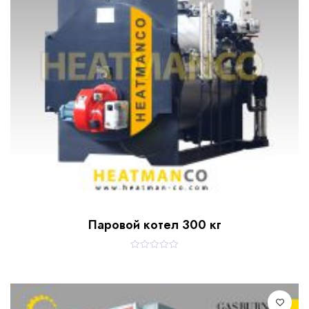
Паровой котел 300 кг
R
a
t
e
d
0
o