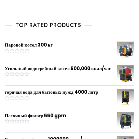
R
a
t
e
d
0
TOP RATED PRODUCTS
o
u
t
o
f
Паровой котел 300 кг
5
R
a
t
Угольный водогрейный котел 600,000 ккал/час
e
d
0
R
o
a
u
t
горячая вода для бытовых нужд 4000 литр
t
e
o
d
f
0
R
5
o
a
u
t
Песочный фильтр 550 gpm
t
e
o
d
f
0
R
5
o
a
u
t