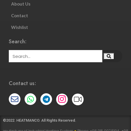
About Us
Contact
Wishlist
Search:
Contact us:
©2022. HEATMANCO. All Rights Reserved.
 of Industrial Heating System
∎
Phone: +98 915 007 5194 , +98 915 112 5194
∎