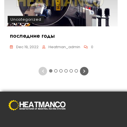
Uncategorized
последние годы
Dec 19, 2022
Heatman_admin
0
1
2
3
4
5
6
С распространением Интернета способы совершения
покупок полностью изменились. Преимущества онлайн-