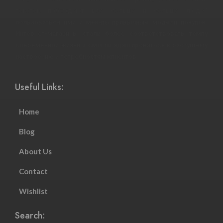
покупок побуждают все больше и больше людей
пользоваться ими и менять привычные модели покупок.
Интернет-магазины стали более соответствовать темпу
современной жизни и смогли адаптироваться к растущему
настроению и потребностям клиентов.
Useful Links:
Home
Blog
About Us
Contact
Wishlist
Search: