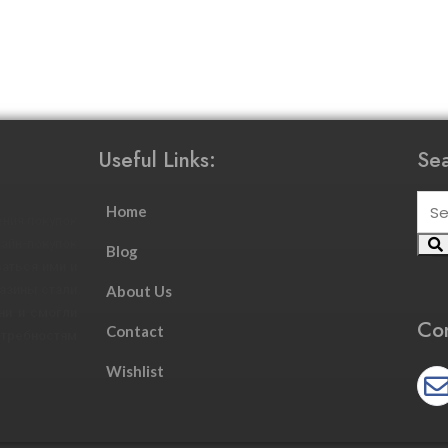
Useful Links:
Sea
Home
ния покупок
йн-покупок
Blog
аться ими и
азины стали
About Us
ни и смогли
Con
Contact
требностям
Wishlist