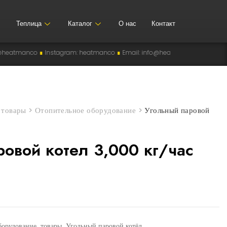
Теплица
Каталог
О нас
Контакт
∎
Instagram: heatmanco
∎
Email: info@heatman-co.uz
∎
HEATMANCO
∎
>
товары
>
Отопительное оборудование
>
Угольный паровой
ровой котел 3,000 кг/час
,
,
,
борудование
товары
Угольный паровой котёл