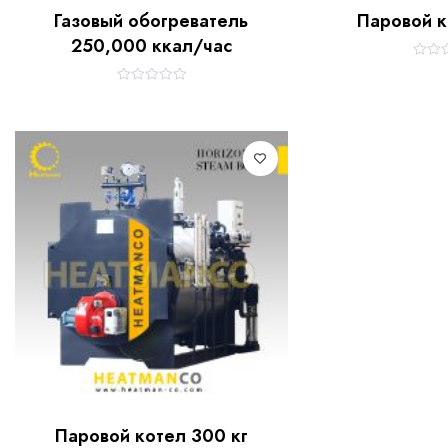
Газовый обогреватель
Паровой к
250,000 ккал/час
R
a
t
R
e
a
d
t
0
e
o
d
u
0
t
o
o
u
f
t
5
o
f
5
Паровой котел 300 кг