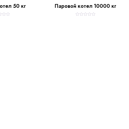
отел 50 кг
Паровой котел 10000 кг
R
a
t
e
d
0
o
u
t
o
f
5