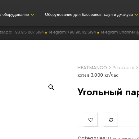
е оборудование
Оборудование для бассейнов, саун и джакузи
15 007 5194
∎
Telegram: +98 915 112 5194
∎
Telegram Channel: @heatmanco
HEATMANCO
>
Products
котел 3,000 кг/час
Угольный па
Categories:
Отопительное о