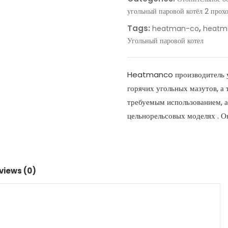
угольный паровой котёл 2 прох
Tags:
,
heatman-co
heatm
Угольный паровой котел
Heatmanco производитель уго
горячих угольных мазутов, а
требуемым использованием, а
цельнорельсовых моделях . О
views (0)