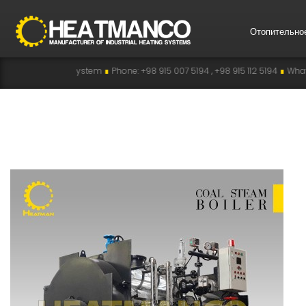
Отопительно
eating System
∎
Phone: +98 915 007 5194 , +98 915 112 5194
∎
WhatsApp: +98 9