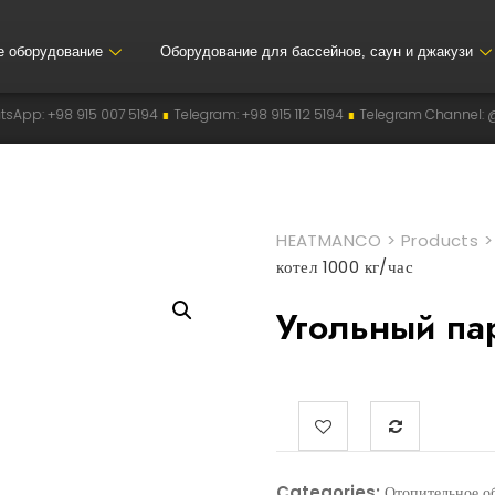
е оборудование
Оборудование для бассейнов, саун и джакузи
5 007 5194
∎
Telegram: +98 915 112 5194
∎
Telegram Channel: @heatmanco
HEATMANCO
>
Products
котел 1000 кг/час
Угольный па
Categories:
Отопительное о