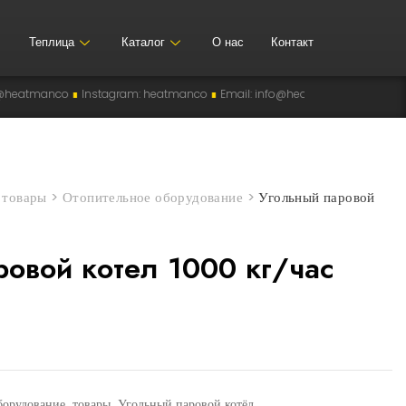
Теплица
Каталог
О нас
Контакт
∎
Instagram: heatmanco
∎
Email: info@heatman-co.uz
∎
HEATMANCO
∎
M
>
товары
>
Отопительное оборудование
>
Угольный паровой
ровой котел 1000 кг/час
,
,
,
борудование
товары
Угольный паровой котёл