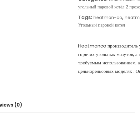
угольный паровой котёл 2 прох
Tags:
,
heatman-co
heatm
Угольный паровой котел
Heatmanco производитель уго
горячих угольных мазутов, а
требуемым использованием, а
цельнорельсовых моделях . О
views (0)