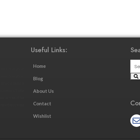
Useful Links:
Sea
Home
ния покупок
йн-покупок
Blog
аться ими и
азины стали
About Us
ни и смогли
Con
Contact
требностям
Wishlist