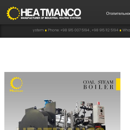
Отопительно
ating System
∎
Phone: +98 915 007 5194 , +98 915 112 5194
∎
WhatsApp: +98 91