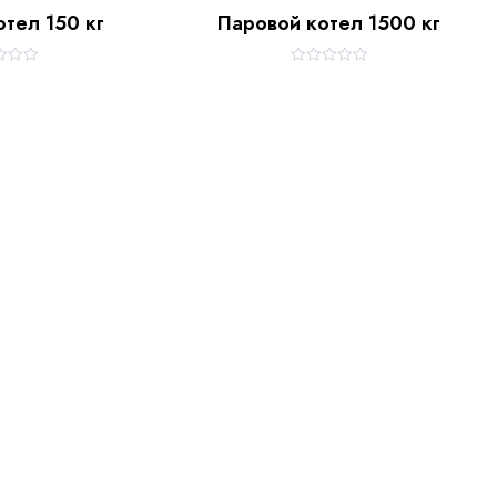
тел 150 кг
Паровой котел 1500 кг
R
a
t
e
d
0
o
u
t
o
f
5