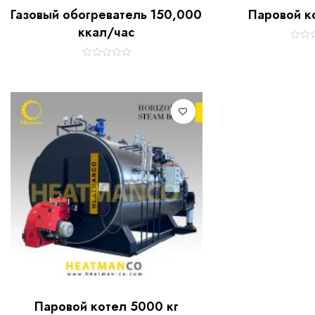
Газовый обогреватель 150,000
Паровой ко
ккал/час
R
a
t
R
e
a
d
t
0
e
o
d
u
0
t
o
o
u
f
t
5
o
f
5
Паровой котел 5000 кг