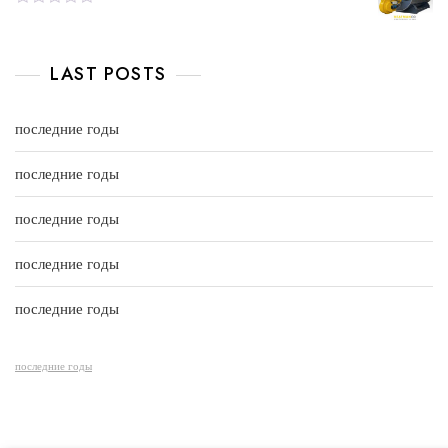
o
d
f
0
R
5
o
a
u
t
t
e
LAST POSTS
o
d
f
0
5
o
u
последние годы
t
o
f
последние годы
5
последние годы
последние годы
последние годы
последние годы