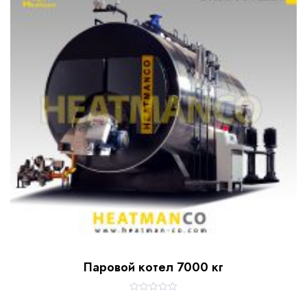
o
f
5
Паровой котел 7000 кг
R