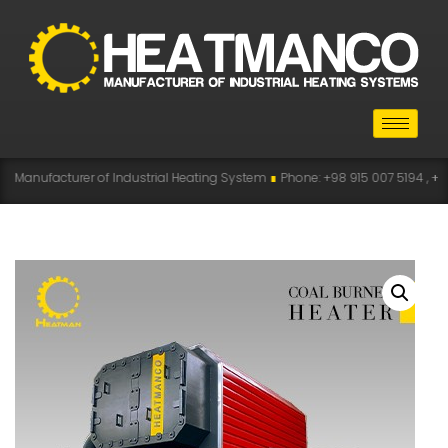
 of Industrial Heating System
∎
Phone: +98 915 007 5194 , +98 915 112 5194
∎