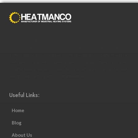
С распространением Интернета способы совершения
покупок полностью изменились. Преимущества онлайн-
покупок побуждают все больше и больше людей
пользоваться ими и менять привычные модели покупок.
Интернет-магазины стали более соответствовать темпу
современной жизни и смогли адаптироваться к растущему
настроению и потребностям клиентов.
Useful Links:
Home
Blog
About Us