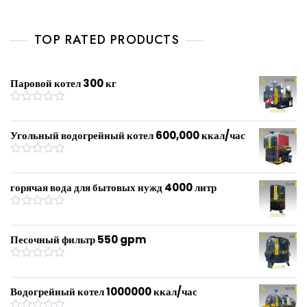
a
t
e
d
0
TOP RATED PRODUCTS
o
u
t
o
f
Паровой котел 300 кг
5
R
a
t
Угольный водогрейный котел 600,000 ккал/час
e
d
0
R
o
a
u
t
горячая вода для бытовых нужд 4000 литр
t
e
o
d
f
0
R
5
o
a
u
t
Песочный фильтр 550 gpm
t
e
o
d
f
0
R
5
o
a
u
t
Водогрейный котел 1000000 ккал/час
t
e