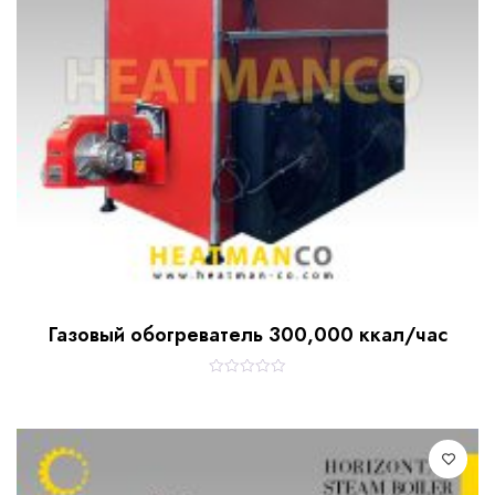
Газовый обогреватель 300,000 ккал/час
R
a
t
e
d
0
o
u
t