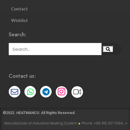
Contact
Wishlist
Search:
Contact us:
©2022. HEATMANCO. All Rights Reserved.
 of Industrial Heating System
∎
Phone: +98 915 007 5194 , +98 915 112 5194
∎