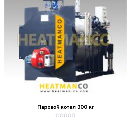
5
Паровой котел 300 кг
R
a
t