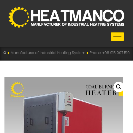
rer of Industrial Heating System
∎
Phone: +98 915 007 5194 , +98 915 112 519