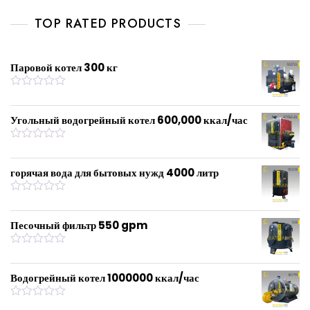
e
d
0
TOP RATED PRODUCTS
o
u
t
o
f
Паровой котел 300 кг
5
R
a
t
Угольный водогрейный котел 600,000 ккал/час
e
d
0
R
o
a
u
t
горячая вода для бытовых нужд 4000 литр
t
e
o
d
f
0
R
5
o
a
u
t
Песочный фильтр 550 gpm
t
e
o
d
f
0
R
5
o
a
u
t
Водогрейный котел 1000000 ккал/час
t
e
o
d
f
0
R