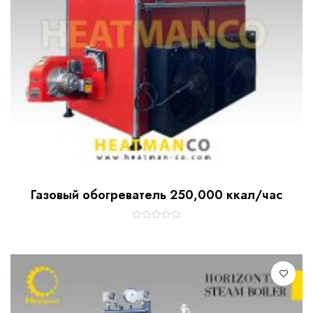
Газовый обогреватель 250,000 ккал/час
R
a
t
e
d
0
o
u
t
o
f