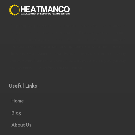
С распространением Интернета способы совершения
покупок полностью изменились. Преимущества онлайн-
покупок побуждают все больше и больше людей
пользоваться ими и менять привычные модели покупок.
Интернет-магазины стали более соответствовать темпу
современной жизни и смогли адаптироваться к растущему
настроению и потребностям клиентов.
Useful Links:
Home
Blog
About Us