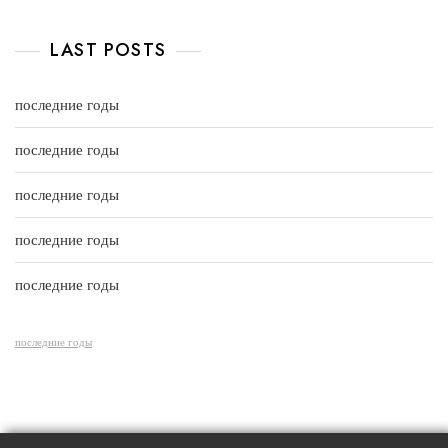
5
o
a
u
t
t
e
LAST POSTS
o
d
f
0
5
o
u
последние годы
t
o
f
последние годы
5
последние годы
последние годы
последние годы
последние годы