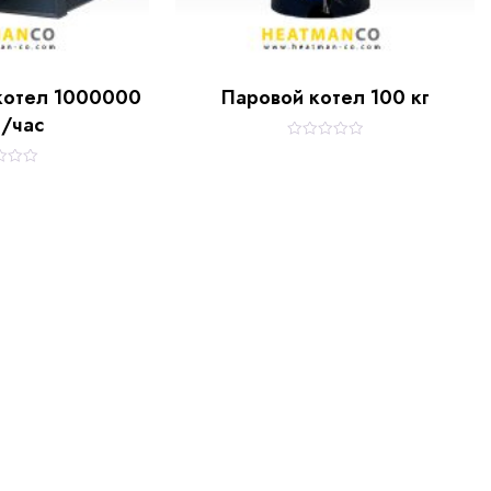
котел 1000000
Паровой котел 100 кг
/час
R
a
t
e
d
0
o
u
t
o
f
5