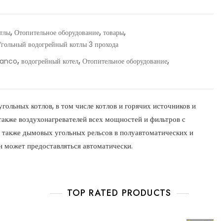
,
,
,
тлы
Отопительное оборудование
товары
Угольный водогрейный котлы 3 прохода
,
,
,
anco
водогрейный котел
Отопительное оборудование
льных котлов, в том числе котлов и горячих источников и
 также воздухонагревателей всех мощностей и фильтров с
 также дымовых угольных рельсов в полуавтоматических и
н может предоставляться автоматически.
TOP RATED PRODUCTS