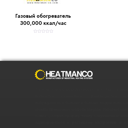
Газовый обогреватель
300,000 ккал/час
R
a
t
e
d
0
o
u
t
o
f
5
С распространением Интернета способы соверше
полностью изменились. Преимущества онла
побуждают все больше и больше людей пользов
менять привычные модели покупок. Интернет-маг
более соответствовать темпу современной жиз
адаптироваться к растущему настроению и по