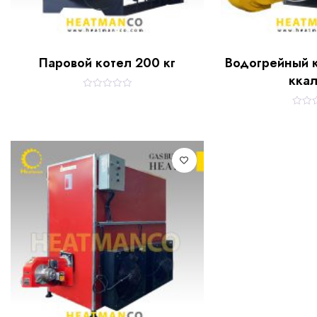
Паровой котел 200 кг
Водогрейный 
ккал
R
a
t
R
e
a
d
t
0
e
o
d
u
0
t
o
o
u
f
t
5
o
f
5