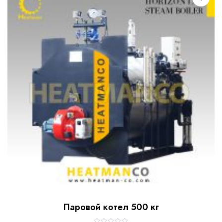
o
u
t
o
f
5
Паровой котел 500 кг