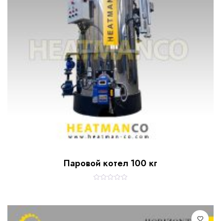
Паровой котел 100 кг
R
a
t
e
d
0