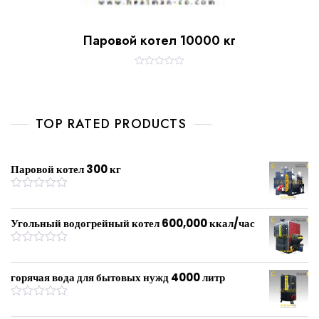
Паровой котел 10000 кг
R
a
t
e
d
0
TOP RATED PRODUCTS
o
u
t
o
f
Паровой котел 300 кг
5
R
a
t
Угольный водогрейный котел 600,000 ккал/час
e
d
0
R
o
a
u
t
горячая вода для бытовых нужд 4000 литр
t
e
o
d
f
0
R
5
o
a