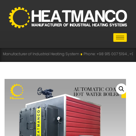
er of Industrial Heating System
∎
Phone: +98 915 007 5194 , +98 915 112 5194