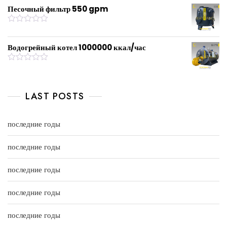
u
t
Песочный фильтр 550 gpm
t
e
o
d
f
0
R
5
o
a
u
t
Водогрейный котел 1000000 ккал/час
t
e
o
d
f
0
R
5
o
a
u
t
t
e
LAST POSTS
o
d
f
0
5
o
u
последние годы
t
o
f
последние годы
5
последние годы
последние годы
последние годы