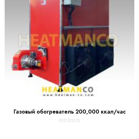
5
Газовый обогреватель 200,000 ккал/час
R
a
t
e