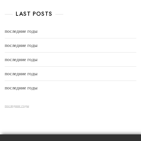
5
o
a
u
t
t
e
LAST POSTS
o
d
f
0
5
o
u
последние годы
t
o
f
последние годы
5
последние годы
последние годы
последние годы
последние годы