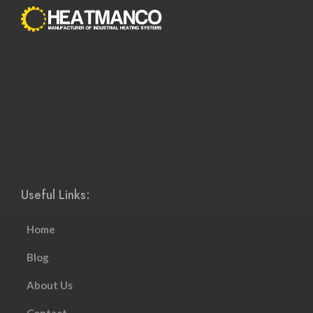
С распространением Интернета способы совершения
покупок полностью изменились. Преимущества онлайн-
покупок побуждают все больше и больше людей
пользоваться ими и менять привычные модели покупок.
Интернет-магазины стали более соответствовать темпу
современной жизни и смогли адаптироваться к растущему
настроению и потребностям клиентов.
Useful Links:
Home
Blog
About Us