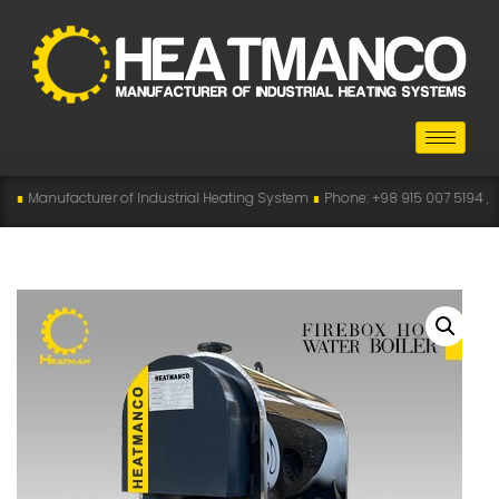
rer of Industrial Heating System
∎
Phone: +98 915 007 5194 , +98 915 112 51