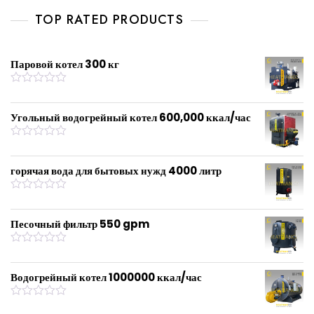
d
0
TOP RATED PRODUCTS
o
u
t
o
f
Паровой котел 300 кг
5
R
a
t
Угольный водогрейный котел 600,000 ккал/час
e
d
0
R
o
a
u
t
горячая вода для бытовых нужд 4000 литр
t
e
o
d
f
0
R
5
o
a
u
t
Песочный фильтр 550 gpm
t
e
o
d
f
0
R
5
o
a
u
t
Водогрейный котел 1000000 ккал/час
t
e
o
d
f
0
R