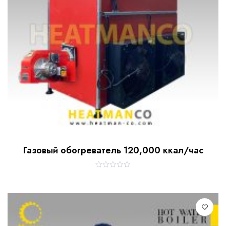
Газовый обогреватель 120,000 ккал/час
R
a
t
e
d
0
o
u
t