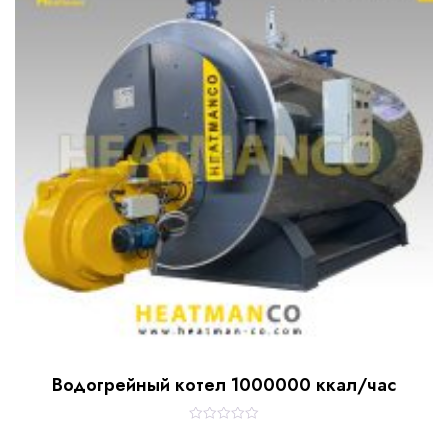
o
f
5
Водогрейный котел 1000000 ккал/час
R
a