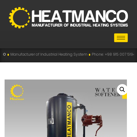
rer of Industrial Heating System
∎
Phone: +98 915 007 5194 , +98 915 112 519