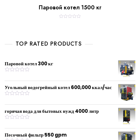
Паровой котел 1500 кг
R
a
t
e
d
0
TOP RATED PRODUCTS
o
u
t
o
f
Паровой котел 300 кг
5
R
a
t
Угольный водогрейный котел 600,000 ккал/час
e
d
0
R
o
a
u
t
горячая вода для бытовых нужд 4000 литр
t
e
o
d
f
0
R
5
o
a
u
t
Песочный фильтр 550 gpm
t
e