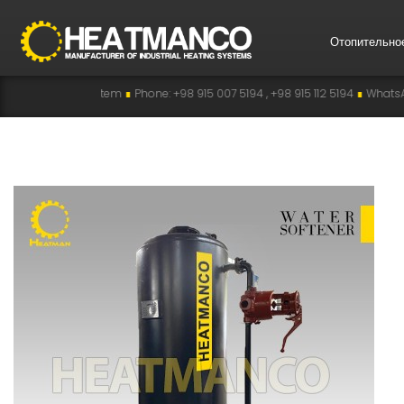
Отопительно
ystem
∎
Phone: +98 915 007 5194 , +98 915 112 5194
∎
WhatsApp: +98 915 007 