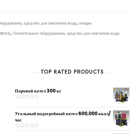
,
,
борудование
средство для смягчения воды
товары
,
,
anco
Отопительное оборудование
средство для смягчения воды
TOP RATED PRODUCTS
Паровой котел 300 кг
R
a
t
Угольный водогрейный котел 600,000 ккал/
e
час
d
0
o
R