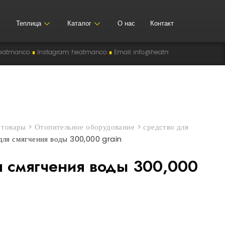
Теплица
Каталог
О нас
Контакт
agram: heatmanco
∎
Email: info@heatman-co.uz
∎
HEATMANCO
∎
Manufact
>
товары
>
Отопительное оборудование
>
средство для
для смягчения воды 300,000 grain
я смягчения воды 300,000