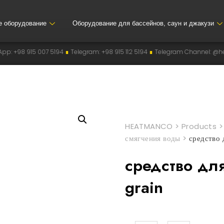
е оборудование
Оборудование для бассейнов, саун и джакузи
5194
∎
Telegram: +98 915 112 5194
∎
Telegram Channel: @heatmanco
∎
Inst
HEATMANCO
>
Products
смягчения воды
>
средство 
средство дл
grain