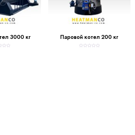
тел 3000 кг
Паровой котел 200 кг
R
a
t
e
d
0
o
u
t
o
f
5