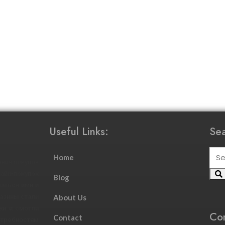
Useful Links:
Sea
Home
ния покупок
йн-покупок
Blog
аться ими и
азины стали
About Us
ни и смогли
Con
Contact
требностям