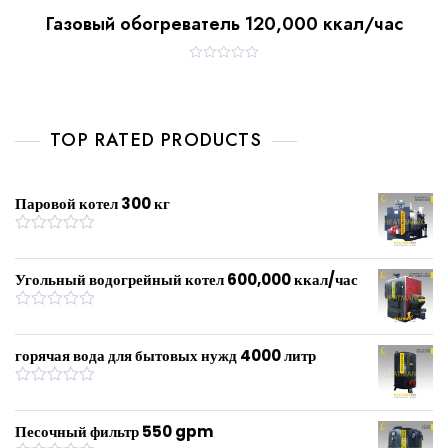
Газовый обогреватель 120,000 ккал/час
R
a
t
e
d
0
TOP RATED PRODUCTS
o
u
t
o
f
Паровой котел 300 кг
5
R
a
t
Угольный водогрейный котел 600,000 ккал/час
e
d
0
R
o
a
u
t
горячая вода для бытовых нужд 4000 литр
t
e
o
d
f
0
R
5
o
a
u
t
Песочный фильтр 550 gpm
t
e