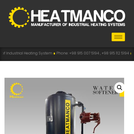
Heating System
∎
Phone: +98 915 007 5194 , +98 915 112 5194
∎
WhatsApp: +98 