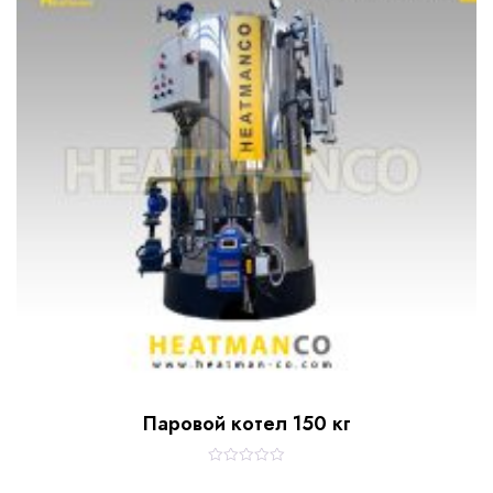
o
f
5
Паровой котел 150 кг
R
a