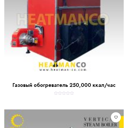
Газовый обогреватель 250,000 ккал/час
R
a
t
e
d
0
o
u
t