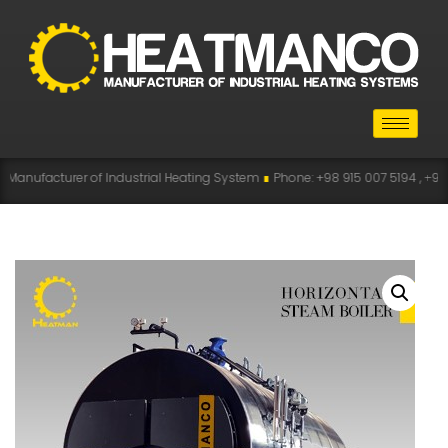
r of Industrial Heating System
∎
Phone: +98 915 007 5194 , +98 915 112 5194