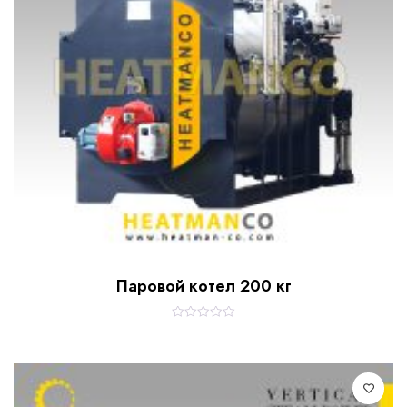
Паровой котел 200 кг
R
a
t
e
d
0
o
u