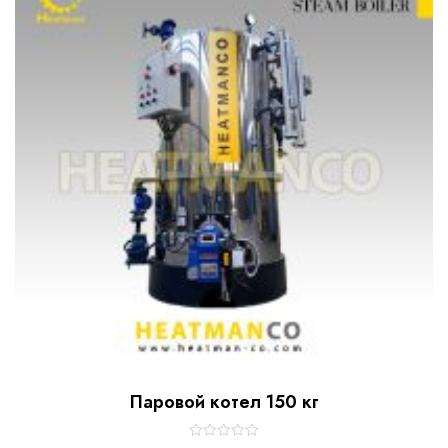
t
o
f
5
Паровой котел 150 кг