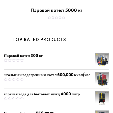
Паровой котел 5000 кг
R
a
t
e
d
0
TOP RATED PRODUCTS
o
u
t
o
f
Паровой котел 300 кг
5
R
a
t
Угольный водогрейный котел 600,000 ккал/час
e
d
0
R
o
a
u
t
горячая вода для бытовых нужд 4000 литр
t
e
o
d
f
0
R
5
o
a
u
t