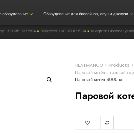
е оборудование
Оборудование для бассейнов, саун и джакузи
ram: +98 915 112 5194
∎
Telegram Channel: @heatmanco
∎
Instagram: hea
HEATMANCO
>
Products
Паровой котёл с газовой го
Паровой котел 3000 кг
Паровой кот