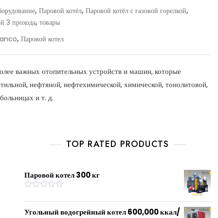
,
,
,
борудование
Паровой котёл
Паровой котёл с газовой горелкой
,
ой 3 прохода
товары
,
anco
Паровой котел
более важных отопительных устройств и машин, которые
стильной, нефтяной, нефтехимической, химической, тонолитовой,
больницах и т. д.
TOP RATED PRODUCTS
Паровой котел 300 кг
R
a
t
Угольный водогрейный котел 600,000 ккал/
e