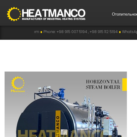
Отопительно
e: +98 915 007 5194 , +98 915 112 5194
∎
WhatsApp: +98 915 007 5194
∎
Teleg