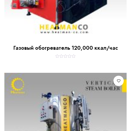
Газовый обогреватель 120,000 ккал/час
R
a
t
e
d
0
o
u
t
o
f
5