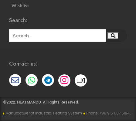
Wishlist
Search:
Contact us:
©2022. HEATMANCO. All Rights Reserved.
rer of Industrial Heating System
∎
Phone: +98 915 007 5194 , +98 915 112 51