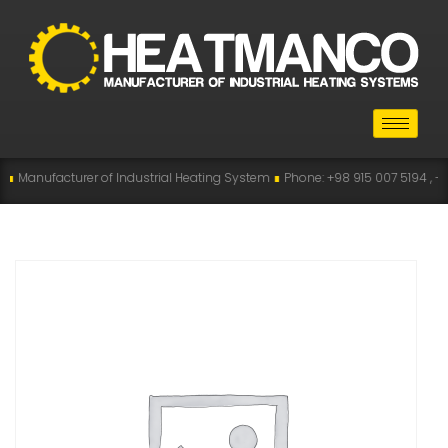
rer of Industrial Heating System
∎
Phone: +98 915 007 5194 , +98 915 112 51