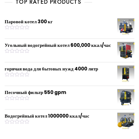
TOP RATED PRODUCTS
o
u
t
o
f
Паровой котел 300 кг
5
R
a
t
Угольный водогрейный котел 600,000 ккал/час
e
d
0
R
o
a
u
t
горячая вода для бытовых нужд 4000 литр
t
e
o
d
f
0
R
5
o
a
u
t
Песочный фильтр 550 gpm
t
e
o
d
f
0
R
5
o
a
u
t
Водогрейный котел 1000000 ккал/час
t
e
o
d
f
0
R
5
o
a
u
t