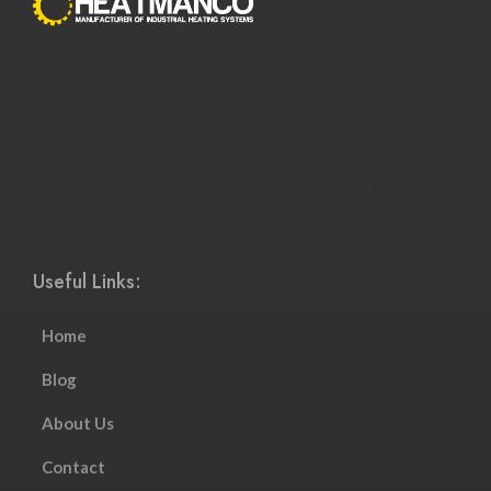
С распространением Интернета способы совершения
покупок полностью изменились. Преимущества онлайн-
покупок побуждают все больше и больше людей
пользоваться ими и менять привычные модели покупок.
Интернет-магазины стали более соответствовать темпу
современной жизни и смогли адаптироваться к растущему
настроению и потребностям клиентов.
Useful Links:
Home
Blog
About Us
Contact