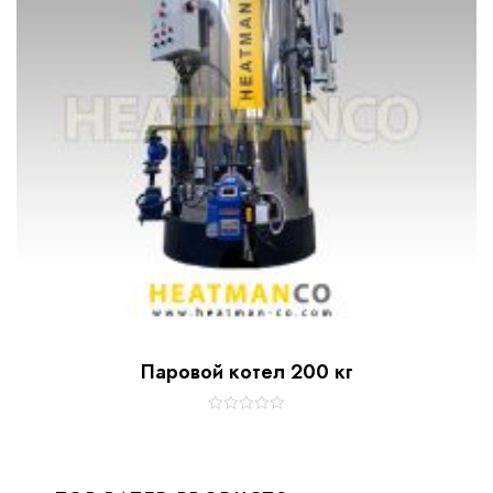
Паровой котел 200 кг
R
a
t
e
d
0