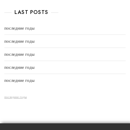
o
a
u
t
t
e
LAST POSTS
o
d
f
0
5
o
u
последние годы
t
o
f
последние годы
5
последние годы
последние годы
последние годы
последние годы