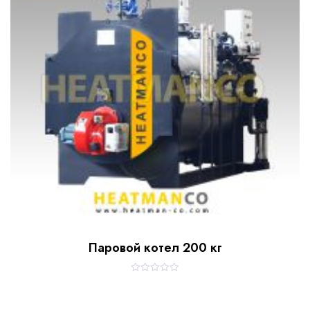
5
Паровой котел 200 кг
R
a
t
e