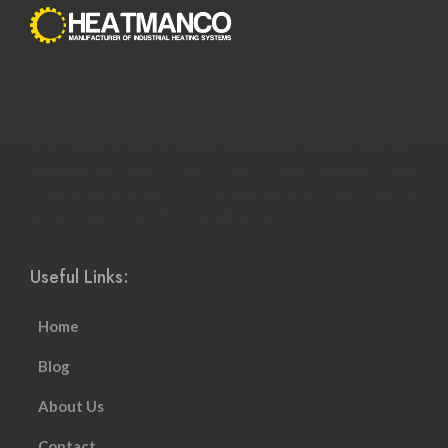
С распространением Интернета способы совершения
покупок полностью изменились. Преимущества онлайн-
покупок побуждают все больше и больше людей
пользоваться ими и менять привычные модели покупок.
Интернет-магазины стали более соответствовать темпу
современной жизни и смогли адаптироваться к растущему
настроению и потребностям клиентов.
Useful Links:
Home
Blog
About Us
Contact