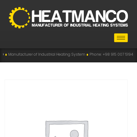
turer of Industrial Heating System
∎
Phone: +98 915 007 5194 , +98 915 112 5