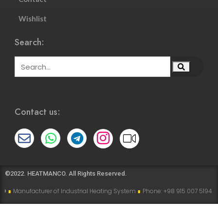
Wishlist
Search:
Contact us:
©2022. HEATMANCO. All Rights Reserved.
turer of Industrial Heating System
∎
Phone: +98 915 007 5194 , +98 915 112 5