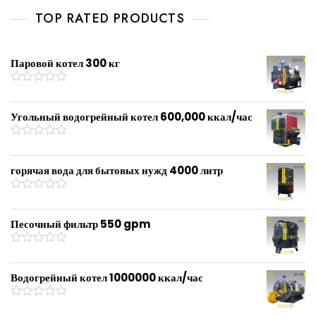
d
0
TOP RATED PRODUCTS
o
u
t
o
f
Паровой котел 300 кг
5
R
a
t
Угольный водогрейный котел 600,000 ккал/час
e
d
0
R
o
a
u
t
горячая вода для бытовых нужд 4000 литр
t
e
o
d
f
0
R
5
o
a
u
t
Песочный фильтр 550 gpm
t
e
o
d
f
0
R
5
o
a
u
t
Водогрейный котел 1000000 ккал/час
t
e
o
d
f
0
R
5