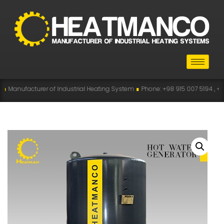
urer of Industrial Heating System
∎
Phone: +98 915 007 5194 , +98 915 112 5