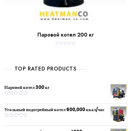
Паровой котел 200 кг
R
a
t
e
d
0
TOP RATED PRODUCTS
o
u
t
o
f
Паровой котел 300 кг
5
R
a
t
Угольный водогрейный котел 600,000 ккал/час
e
d
0
R
o
a
u
t