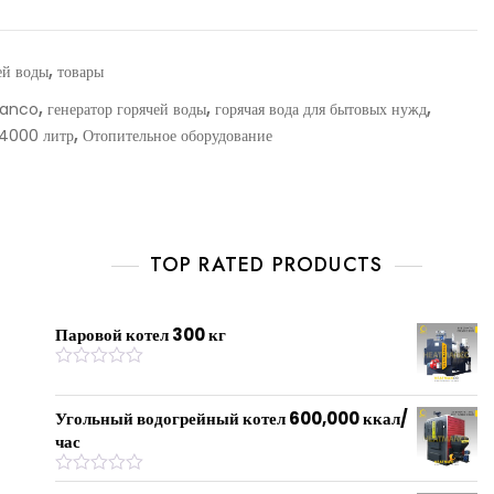
,
ей воды
товары
,
,
,
anco
генератор горячей воды
горячая вода для бытовых нужд
,
 4000 литр
Отопительное оборудование
TOP RATED PRODUCTS
Паровой котел 300 кг
R
a
t
Угольный водогрейный котел 600,000 ккал/
e
час
d
0
o
R