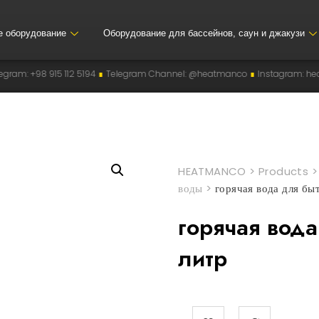
е оборудование
Оборудование для бассейнов, саун и джакузи
 915 112 5194
∎
Telegram Channel: @heatmanco
∎
Instagram: heatmanco
HEATMANCO
>
Products
воды
>
горячая вода для б
горячая вод
литр