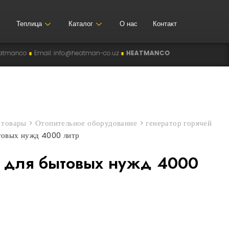
Теплица
Каталог
О нас
Контакт
∎
Email: info@heatman-co.uz
∎
HEATMANCO
∎
Manufacturer of Industrial
>
товары
>
Отопительное оборудование
>
генератор горячей
ытовых нужд 4000 литр
а для бытовых нужд 4000