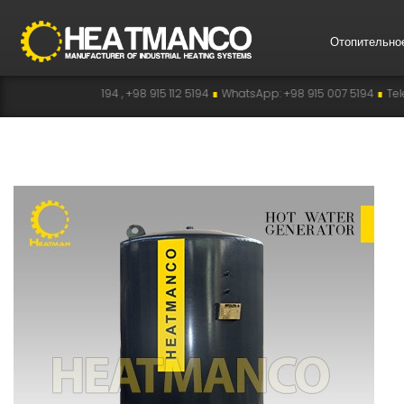
Отопительно
15 007 5194 , +98 915 112 5194
∎
WhatsApp: +98 915 007 5194
∎
Telegram: +98