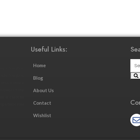
Useful Links:
Sea
Home
ния покупок
йн-покупок
Blog
аться ими и
азины стали
About Us
ни и смогли
Con
Contact
требностям
Wishlist