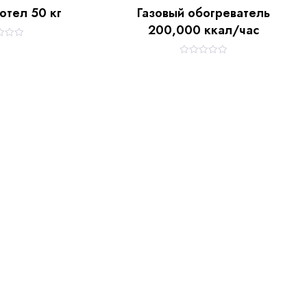
отел 50 кг
Газовый обогреватель
200,000 ккал/час
R
a
t
e
d
0
o
u
t
o
f
5