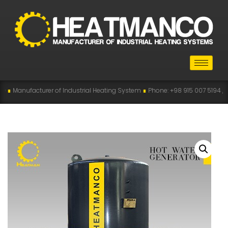
turer of Industrial Heating System
∎
Phone: +98 915 007 5194 , +98 915 112 