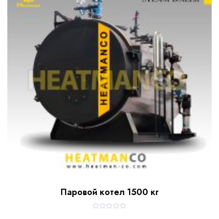
t
o
f
5
Паровой котел 1500 кг
R