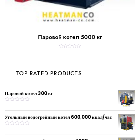
Паровой котел 5000 кг
R
a
t
e
d
0
TOP RATED PRODUCTS
o
u
t
o
f
Паровой котел 300 кг
5
R
a
t
Угольный водогрейный котел 600,000 ккал/час
e
d
0
R
o
a
u
t