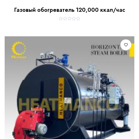
Газовый обогреватель 120,000 ккал/час
R
a
t
e
d
0
o
u
t
o
f
5