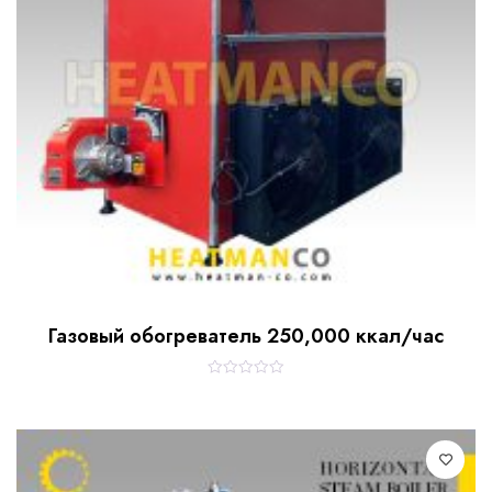
Газовый обогреватель 250,000 ккал/час
R
a
t
e
d
0
o
u