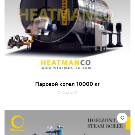
Паровой котел 10000 кг
R
a
t
e
d
0
o
u
t
o
f