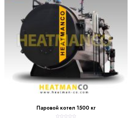
5
Паровой котел 1500 кг
R
a
t