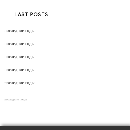
5
o
a
u
t
t
e
LAST POSTS
o
d
f
0
5
o
u
последние годы
t
o
f
последние годы
5
последние годы
последние годы
последние годы
последние годы