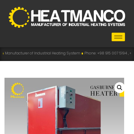
r of Industrial Heating System
∎
Phone: +98 915 007 5194 , +98 915 112 5194