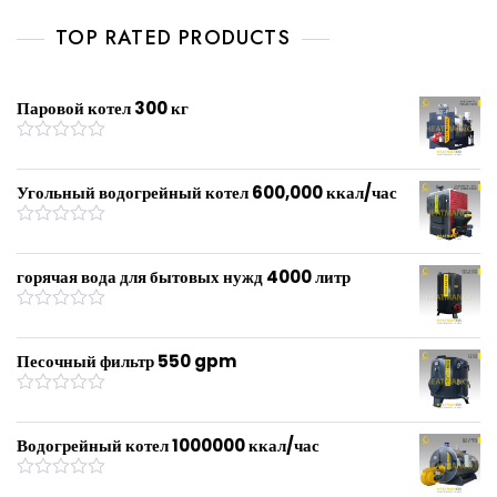
e
d
0
TOP RATED PRODUCTS
o
u
t
o
f
Паровой котел 300 кг
5
R
a
t
Угольный водогрейный котел 600,000 ккал/час
e
d
0
R
o
a
u
t
горячая вода для бытовых нужд 4000 литр
t
e
o
d
f
0
R
5
o
a
u
t
Песочный фильтр 550 gpm
t
e
o
d
f
0
R
5
o
a
u
t
Водогрейный котел 1000000 ккал/час
t
e
o
d
f
0
R