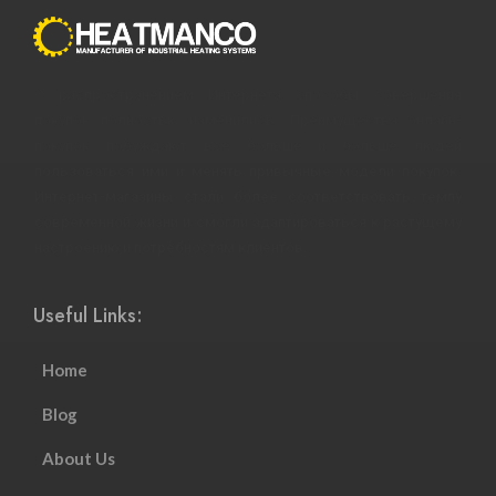
С распространением Интернета способы совершения
покупок полностью изменились. Преимущества онлайн-
покупок побуждают все больше и больше людей
пользоваться ими и менять привычные модели покупок.
Интернет-магазины стали более соответствовать темпу
современной жизни и смогли адаптироваться к растущему
настроению и потребностям клиентов.
Useful Links:
Home
Blog
About Us