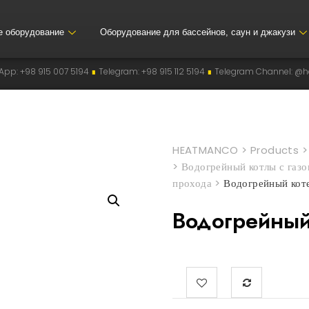
е оборудование
Оборудование для бассейнов, саун и джакузи
4
∎
Telegram: +98 915 112 5194
∎
Telegram Channel: @heatmanco
∎
Instagr
HEATMANCO
>
Products
>
Водогрейный котлы с газо
прохода
>
Водогрейный кот
Водогрейный