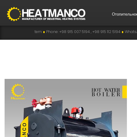
Отопительно
em
∎
Phone: +98 915 007 5194 , +98 915 112 5194
∎
WhatsApp: +98 915 007 519