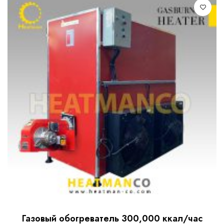
0
o
u
t
o
f
5
Газовый обогреватель 300,000 ккал/час