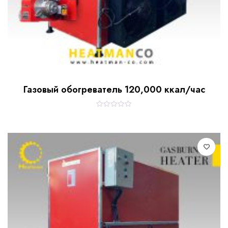
Газовый обогреватель 120,000 ккал/час
R
a
t
e
d
0
o
u
t
o
f
5