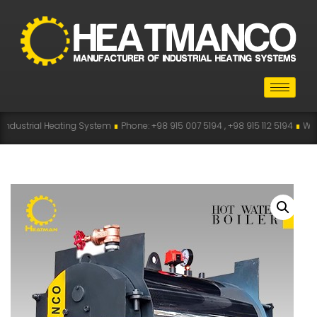
eating System
∎
Phone: +98 915 007 5194 , +98 915 112 5194
∎
WhatsApp: +98 9