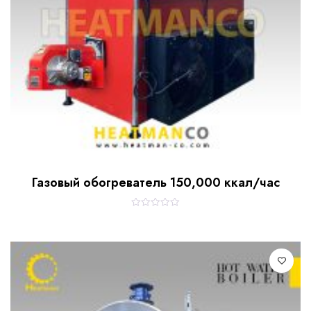
Газовый обогреватель 150,000 ккал/час
R
a
t
e
d
0
o
u
t
o
f
5