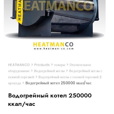
>
>
>
HEATMANCO
Products
товары
Отопительное
>
>
оборудование
Водогрейный котлы
Водогрейный котлы с
>
газовой горелкой
Водогрейный котлы с газовой горелкой 2
>
Водогрейный котел 250000 ккал/час
прохода
Водогрейный котел 250000
ккал/час