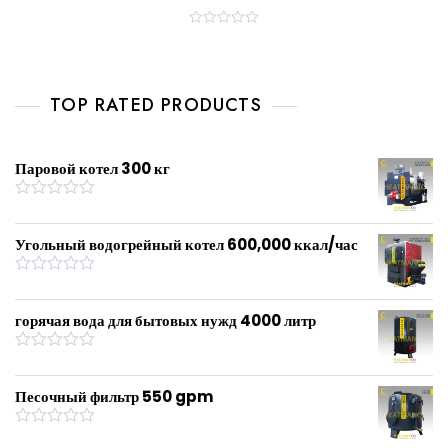
R
a
t
e
d
0
TOP RATED PRODUCTS
o
u
t
o
f
Паровой котел 300 кг
5
R
a
t
Угольный водогрейный котел 600,000 ккал/час
e
d
0
R
o
a
u
t
горячая вода для бытовых нужд 4000 литр
t
e
o
d
f
0
R
5
o
a
u
t
Песочный фильтр 550 gpm
t
e
o
d
f
0
R