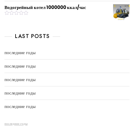
5
o
a
u
t
Водогрейный котел 1000000 ккал/час
t
e
o
d
f
0
R
5
o
a
u
t
t
e
LAST POSTS
o
d
f
0
5
o
u
последние годы
t
o
f
последние годы
5
последние годы
последние годы
последние годы
последние годы