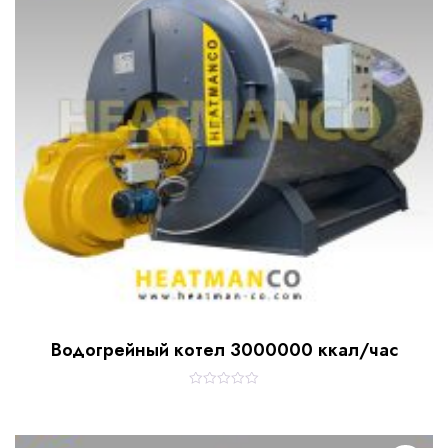
Водогрейный котел 3000000 ккал/час
R
a
t
e
d