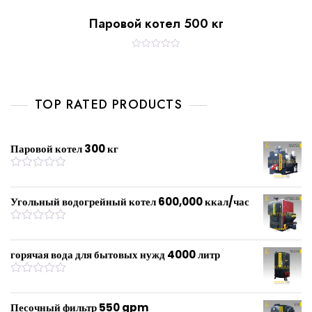
Паровой котел 500 кг
R
a
t
e
d
0
TOP RATED PRODUCTS
o
u
t
o
f
Паровой котел 300 кг
5
R
a
t
Угольный водогрейный котел 600,000 ккал/час
e
d
0
R
o
a
u
t
горячая вода для бытовых нужд 4000 литр
t
e
o
d
f
0
R
5
o
a
u
t
Песочный фильтр 550 gpm