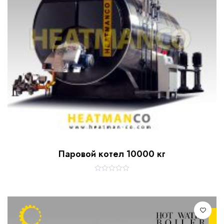
Паровой котел 10000 кг
R
a
t
e
d
0
o
u