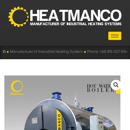
rer of Industrial Heating System
∎
Phone: +98 915 007 5194 , +98 915 112 519