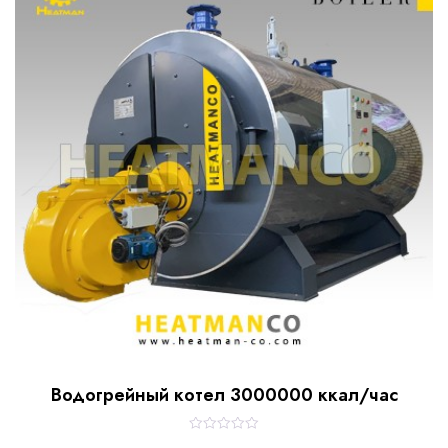
t
o
f
5
Водогрейный котел 3000000 ккал/час
R