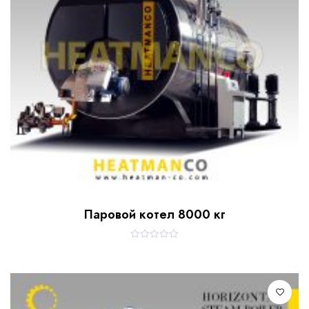
Паровой котел 8000 кг
R
a
t
e
d
0
o
u