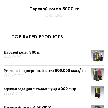
Паровой котел 5000 кг
R
a
t
e
d
0
TOP RATED PRODUCTS
o
u
t
o
f
Паровой котел 300 кг
5
R
a
t
Угольный водогрейный котел 600,000 ккал/час
e
d
0
R
o
a
u
t
горячая вода для бытовых нужд 4000 литр
t
e
o
d
f
0
R
5
o
a
u
t
Песочный фильтр 550 gpm