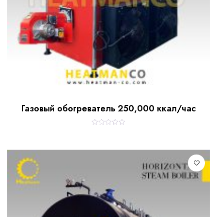
Газовый обогреватель 250,000 ккал/час
R
a
t
e
d
0
o
u
t
o
f
5