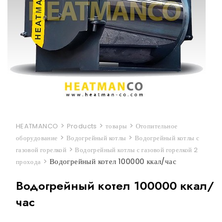
>
>
>
HEATMANCO
Products
товары
Отопительное
>
>
оборудование
Водогрейный котлы
Водогрейный котлы с
>
газовой горелкой
Водогрейный котлы с газовой горелкой 2
>
Водогрейный котел 100000 ккал/час
прохода
Водогрейный котел 100000 ккал/
час