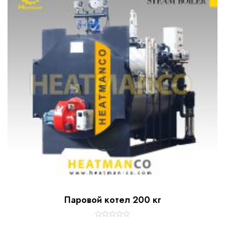
t
o
f
5
Паровой котел 200 кг
R