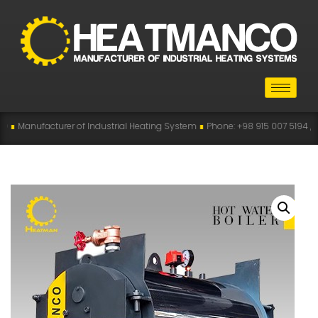
 of Industrial Heating System
∎
Phone: +98 915 007 5194 , +98 915 112 5194
∎