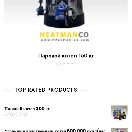
Паровой котел 150 кг
R
a
t
e
d
0
TOP RATED PRODUCTS
o
u
t
o
f
Паровой котел 300 кг
5
R
a
t
Угольный водогрейный котел 600,000 ккал/час