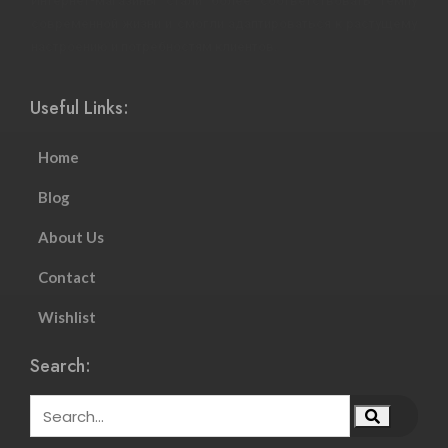
Интернет-магазины стали более соответствовать темпу
современной жизни и смогли адаптироваться к растущему
настроению и потребностям клиентов.
Useful Links:
Home
Blog
About Us
Contact
Wishlist
Search: