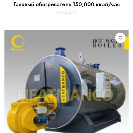
Газовый обогреватель 150,000 ккал/час
R
a
t
e
d
0
o
u
t
o
f
5