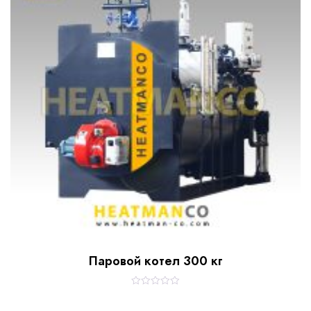
Паровой котел 300 кг
R
a
t