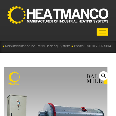
er of Industrial Heating System
∎
Phone: +98 915 007 5194 , +98 915 112 5194