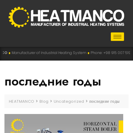
facturer of Industrial Heating System
∎
Phone: +98 915 007 5194 , +98 915 1
последние годы
>
>
>
последние годы
HEATMANCO
Blog
Uncategorized