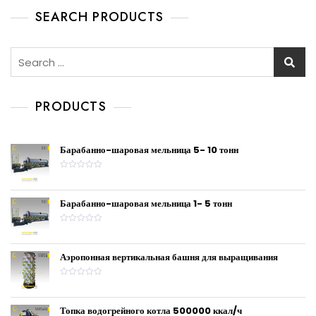
SEARCH PRODUCTS
PRODUCTS
Барабанно-шаровая мельница 5- 10 тонн
R
a
t
e
Барабанно-шаровая мельница 1- 5 тонн
d
0
o
R
u
a
t
t
o
e
f
Аэропонная вертикальная башня для выращивания
d
5
0
o
R
u
a
t
t
o
e
f
Топка водогрейного котла 500000 ккал/ч
d
5