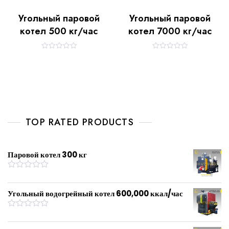
Угольный паровой
Угольный паровой
котел 500 кг/час
котел 7000 кг/час
R
R
a
a
t
t
e
e
d
d
0
0
o
o
u
u
t
t
o
o
f
f
TOP RATED PRODUCTS
5
5
Паровой котел 300 кг
R
a
t
Угольный водогрейный котел 600,000 ккал/час
e
d
0
R
o
a
u