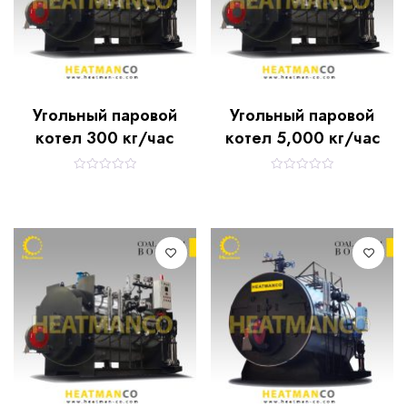
Угольный паровой
Угольный паровой
котел 300 кг/час
котел 5,000 кг/час
R
R
a
a
t
t
e
e
d
d
0
0
o
o
u
u
t
t
o
o
f
f
5
5