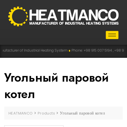
urer of Industrial Heating System
∎
Phone: +98 915 007 5194 , +98 915 112 51
Угольный паровой
котел
>
>
Угольный паровой котел
HEATMANCO
Products