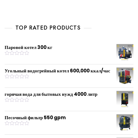
d
0
o
u
t
o
f
TOP RATED PRODUCTS
5
Паровой котел 300 кг
R
a
t
Угольный водогрейный котел 600,000 ккал/час
e
d
0
R
o
a
u
t
горячая вода для бытовых нужд 4000 литр
t
e
o
d
f
0
R
5
o
a
u
t
Песочный фильтр 550 gpm
t
e
o
d
f
0
R
5
o
a