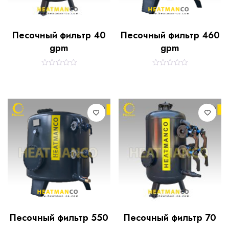
Песочный фильтр 40
Песочный фильтр 460
gpm
gpm
R
R
a
a
t
t
e
e
d
d
0
0
o
o
u
u
t
t
o
o
f
f
5
5
Песочный фильтр 550
Песочный фильтр 70