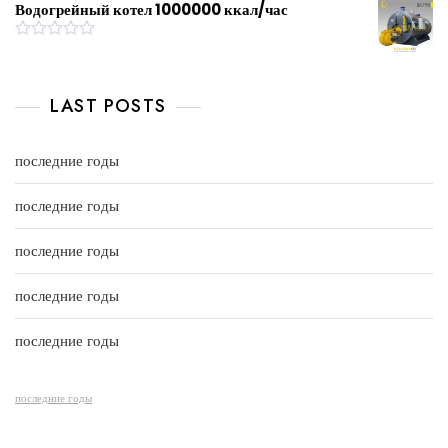
u
t
Водогрейный котел 1000000 ккал/час
t
e
o
d
f
0
R
5
o
a
u
t
t
e
LAST POSTS
o
d
f
0
5
o
u
последние годы
t
o
f
последние годы
5
последние годы
последние годы
последние годы
последние годы