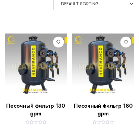
Песочный фильтр 130
Песочный фильтр 180
gpm
gpm
R
R
a
a
t
t