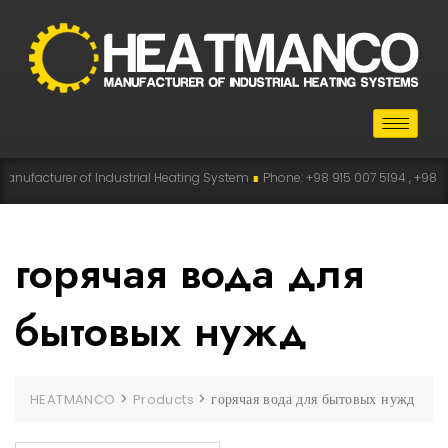
cturer of Industrial Heating System
∎
Phone: +98 915 007 5194 , +98 915 112
горячая вода для
бытовых нужд
>
>
горячая вода для бытовых нужд
HEATMANCO
Products