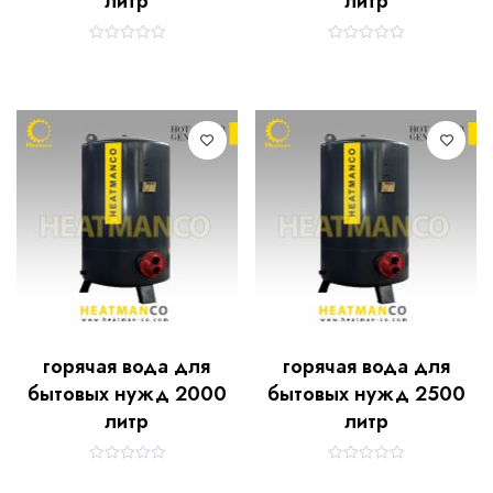
литр
литр
R
R
a
a
t
t
e
e
d
d
0
0
o
o
u
u
t
t
o
o
f
f
5
5
горячая вода для
горячая вода для
бытовых нужд 2000
бытовых нужд 2500
литр
литр
R
R
a
a