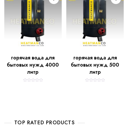
u
u
t
t
o
o
f
f
5
5
горячая вода для
горячая вода для
бытовых нужд 4000
бытовых нужд 500
литр
литр
R
R
a
a
t
t
e
e
d
d
0
0
o
o
u
u
t
t
o
o
f
f
TOP RATED PRODUCTS
5
5