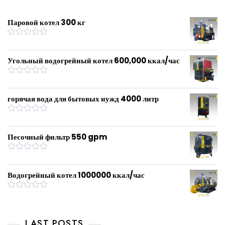
Паровой котел 300 кг
R
a
t
Угольный водогрейный котел 600,000 ккал/час
e
d
0
R
o
a
u
t
горячая вода для бытовых нужд 4000 литр
t
e
o
d
f
0
R
5
o
a
u
t
Песочный фильтр 550 gpm
t
e
o
d
f
0
R
5
o
a
u
t
Водогрейный котел 1000000 ккал/час
t
e
o
d
f
0
R
5
o
a
u
t
t
e
LAST POSTS