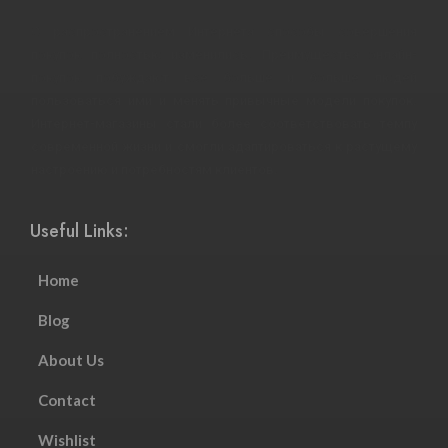
С распространением Интернета способы совершения
покупок полностью изменились. Преимущества онлайн-
покупок побуждают все больше и больше людей
пользоваться ими и менять привычные модели покупок.
Интернет-магазины стали более соответствовать темпу
современной жизни и смогли адаптироваться к растущему
настроению и потребностям клиентов.
Useful Links:
Home
Blog
About Us
Contact
Wishlist