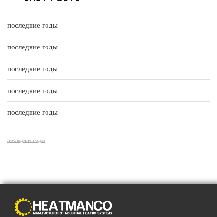
o
d
f
0
5
o
u
последние годы
t
o
f
последние годы
5
последние годы
последние годы
последние годы
последние годы