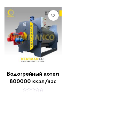
Водогрейный котел
800000 ккал/час
R
a
t
e
d
0
o
u
t
o
f