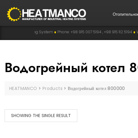
Отопительно
ustrial Heating System
∎
Phone: +98 915 007 5194 , +98 915 112 5194
∎
WhatsA
Водогрейный котел 
HEATMANCO
>
Products
>
Водогрейный котел 800000
SHOWING THE SINGLE RESULT