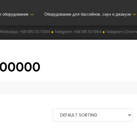
е оборудование
Оборудование для бассейнов, саун и джакузи
pp: +98 915 007 5194
∎
Telegram: +98 915 112 5194
∎
Telegram Channel: @
800000