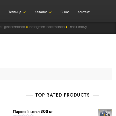
Теплица
Каталог
О нас
Контакт
heatmanco
∎
Instagram: heatmanco
∎
Email: info@heatman-co.uz
∎
HEAT
TOP RATED PRODUCTS
Паровой котел 300 кг