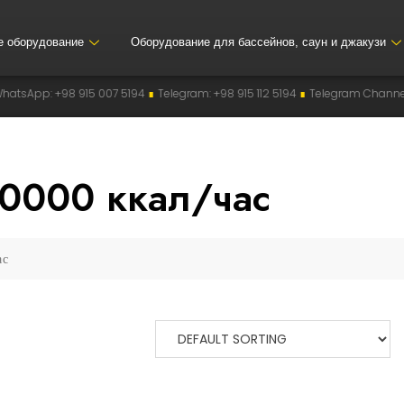
е оборудование
Оборудование для бассейнов, саун и джакузи
p: +98 915 007 5194
∎
Telegram: +98 915 112 5194
∎
Telegram Channel: @
80000 ккал/час
ас