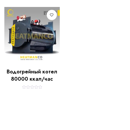
Водогрейный котел
80000 ккал/час
R
a
t
e
d
0
o
u
t
o
f