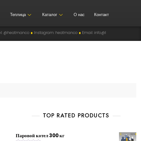
Теплица
Каталог
О нас
Контакт
heatmanco
∎
Instagram: heatmanco
∎
Email: info@heatman-co.uz
∎
HEAT
TOP RATED PRODUCTS
Паровой котел 300 кг