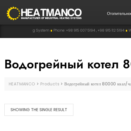
Отопительно
ustrial Heating System
∎
Phone: +98 915 007 5194 , +98 915 112 5194
∎
WhatsAp
Водогрейный котел 
HEATMANCO
>
Products
>
Водогрейный котел 80000 ккал/ч
SHOWING THE SINGLE RESULT