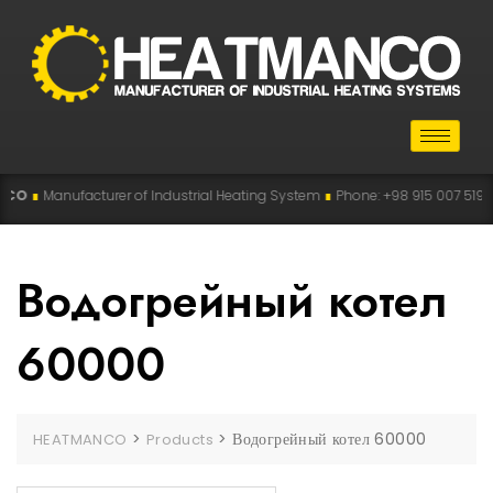
O
∎
Manufacturer of Industrial Heating System
∎
Phone: +98 915 007 5194 , +
Водогрейный котел
60000
>
>
Водогрейный котел 60000
HEATMANCO
Products