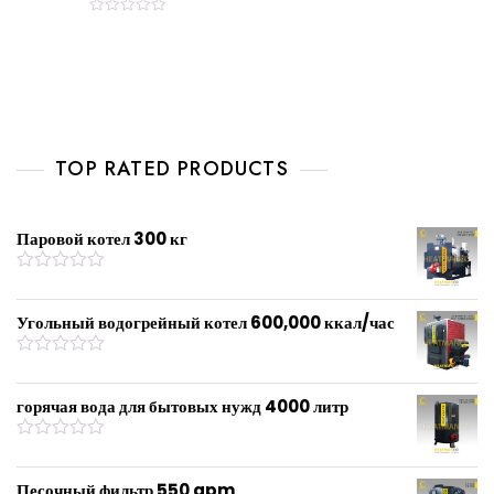
R
a
t
e
d
0
o
u
t
o
f
TOP RATED PRODUCTS
5
Паровой котел 300 кг
R
a
t
Угольный водогрейный котел 600,000 ккал/час
e
d
0
R
o
a
u
t
горячая вода для бытовых нужд 4000 литр
t
e
o
d
f
0
R
5
o
a
u
t
Песочный фильтр 550 gpm