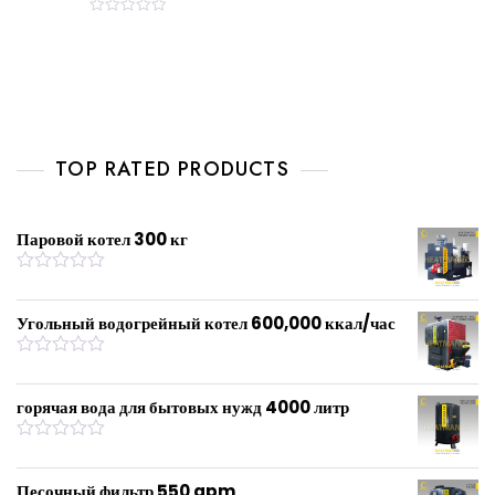
R
a
t
e
d
0
o
u
t
o
f
TOP RATED PRODUCTS
5
Паровой котел 300 кг
R
a
t
Угольный водогрейный котел 600,000 ккал/час
e
d
0
R
o
a
u
t
горячая вода для бытовых нужд 4000 литр
t
e
o
d
f
0
R
5
o
a
u
t
Песочный фильтр 550 gpm