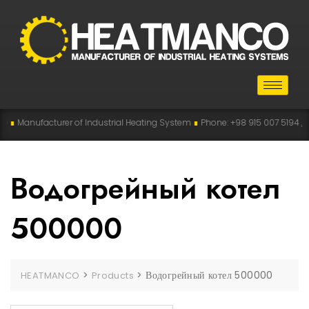
∎
Manufacturer of Industrial Heating System
∎
Phone: +98 915 007 5194 , +98 
Водогрейный котел
500000
>
>
Водогрейный котел 500000
HEATMANCO
Products