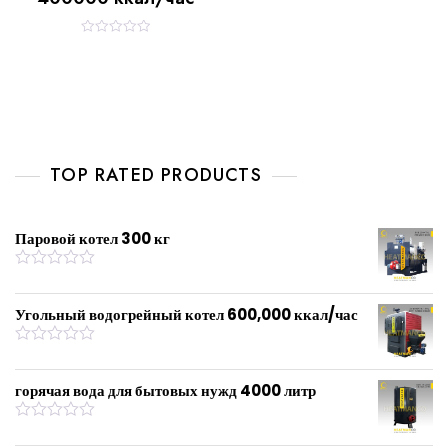
R
a
t
e
d
0
o
u
t
o
f
TOP RATED PRODUCTS
5
Паровой котел 300 кг
R
a
t
Угольный водогрейный котел 600,000 ккал/час
e
d
0
R
o
a
u
t
горячая вода для бытовых нужд 4000 литр
t
e
o
d
f
0
R
5
o
a