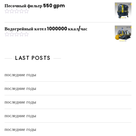
u
t
Песочный фильтр 550 gpm
t
e
o
d
f
0
R
5
o
a
u
t
Водогрейный котел 1000000 ккал/час
t
e
o
d
f
0
R
5
o
a
u
t
t
e
LAST POSTS
o
d
f
0
5
o
u
последние годы
t
o
f
последние годы
5
последние годы
последние годы
последние годы