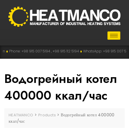
∎
Phone: +98 915 007 5194 , +98 915 112 5194
∎
WhatsApp: +98 915 007 5194
Водогрейный котел
400000 ккал/час
>
>
Водогрейный котел 400000
HEATMANCO
Products
ккал/час