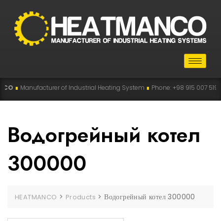
O
∎
Manufacturer of Industrial Heating System
∎
Phone: +98 915 007 5194 , +
Водогрейный котел
300000
>
>
Водогрейный котел 300000
HEATMANCO
Products