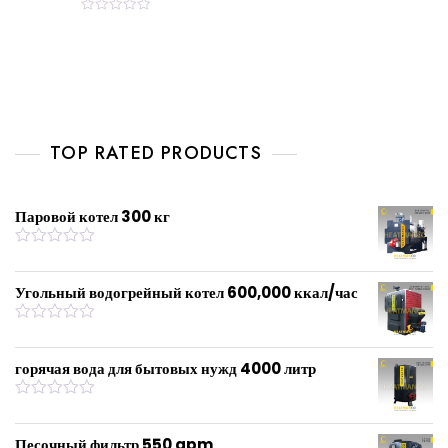
R
a
t
e
d
0
o
u
t
o
f
TOP RATED PRODUCTS
5
Паровой котел 300 кг
R
a
t
Угольный водогрейный котел 600,000 ккал/час
e
d
0
R
o
a
u
t
горячая вода для бытовых нужд 4000 литр
t
e
o
d
f
0
R
5
o
a
u
t
Песочный фильтр 550 gpm