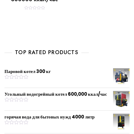
R
a
t
e
d
0
o
u
t
o
f
TOP RATED PRODUCTS
5
Паровой котел 300 кг
R
a
t
Угольный водогрейный котел 600,000 ккал/час
e
d
0
R
o
a
u
t
горячая вода для бытовых нужд 4000 литр
t
e
o
d
f
0
R
5
o
a