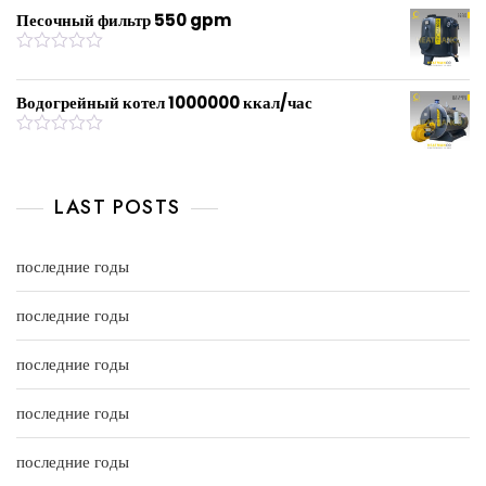
u
t
Песочный фильтр 550 gpm
t
e
o
d
f
0
R
5
o
a
u
t
Водогрейный котел 1000000 ккал/час
t
e
o
d
f
0
R
5
o
a
u
t
t
e
LAST POSTS
o
d
f
0
5
o
u
последние годы
t
o
f
последние годы
5
последние годы
последние годы
последние годы