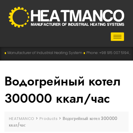
∎
Manufacturer of Industrial Heating System
∎
Phone: +98 915 007 5194 , +98 
Водогрейный котел
300000 ккал/час
>
>
Водогрейный котел 300000
HEATMANCO
Products
ккал/час