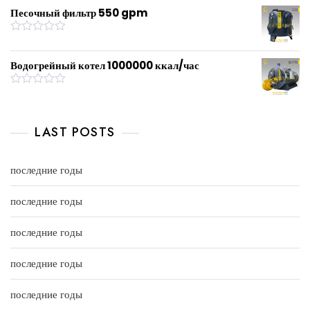
u
t
Песочный фильтр 550 gpm
t
e
o
d
f
0
R
5
o
a
u
t
Водогрейный котел 1000000 ккал/час
t
e
o
d
f
0
R
5
o
a
u
t
t
e
LAST POSTS
o
d
f
0
5
o
u
последние годы
t
o
f
последние годы
5
последние годы
последние годы
последние годы