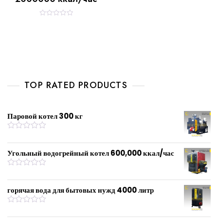
R
a
t
e
d
0
o
u
t
o
f
TOP RATED PRODUCTS
5
Паровой котел 300 кг
R
a
t
Угольный водогрейный котел 600,000 ккал/час
e
d
0
R
o
a
u
t
горячая вода для бытовых нужд 4000 литр
t
e
o
d
f
0
R
5
o
a