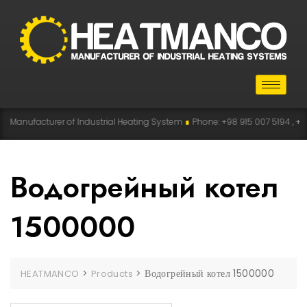
anufacturer of Industrial Heating System
∎
Phone: +98 915 007 5194 , +98 91
Водогрейный котел
1500000
>
>
Водогрейный котел 1500000
HEATMANCO
Products