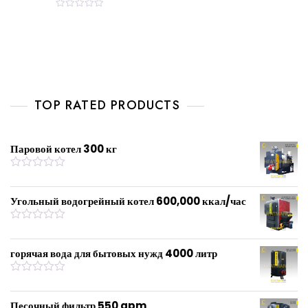
R
a
t
e
d
0
o
u
t
o
f
TOP RATED PRODUCTS
5
Паровой котел 300 кг
R
a
t
Угольный водогрейный котел 600,000 ккал/час
e
d
0
R
o
a
u
t
горячая вода для бытовых нужд 4000 литр
t
e
o
d
f
0
R
5
o
a
u
t
Песочный фильтр 550 gpm