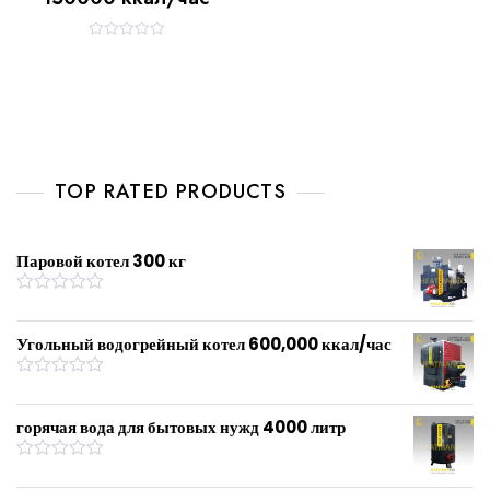
R
a
t
e
d
0
o
u
t
o
f
TOP RATED PRODUCTS
5
Паровой котел 300 кг
R
a
t
Угольный водогрейный котел 600,000 ккал/час
e
d
0
R
o
a
u
t
горячая вода для бытовых нужд 4000 литр
t
e
o
d
f
0
R
5
o
a