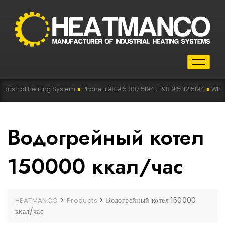
strial Heating System
∎
Phone: +98 915 007 5194 , +98 915 112 5194
∎
WhatsAp
Водогрейный котел
150000 ккал/час
>
>
Водогрейный котел 150000
HEATMANCO
Products
ккал/час