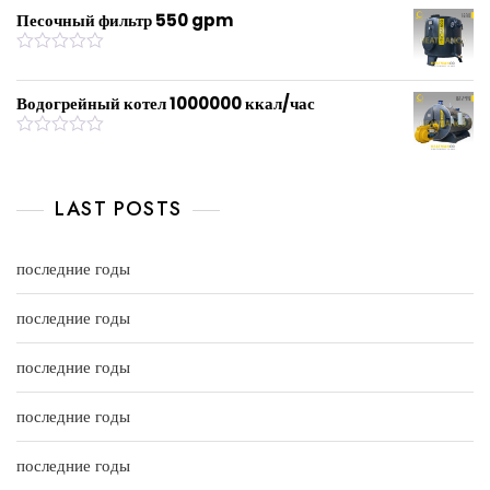
u
t
Песочный фильтр 550 gpm
t
e
o
d
f
0
R
5
o
a
u
t
Водогрейный котел 1000000 ккал/час
t
e
o
d
f
0
R
5
o
a
u
t
t
e
LAST POSTS
o
d
f
0
5
o
u
последние годы
t
o
f
последние годы
5
последние годы
последние годы
последние годы