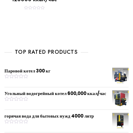
R
a
t
e
d
0
o
u
t
o
f
TOP RATED PRODUCTS
5
Паровой котел 300 кг
R
a
t
Угольный водогрейный котел 600,000 ккал/час
e
d
0
R
o
a
u
t
горячая вода для бытовых нужд 4000 литр
t
e
o
d
f
0
R
5
o
a