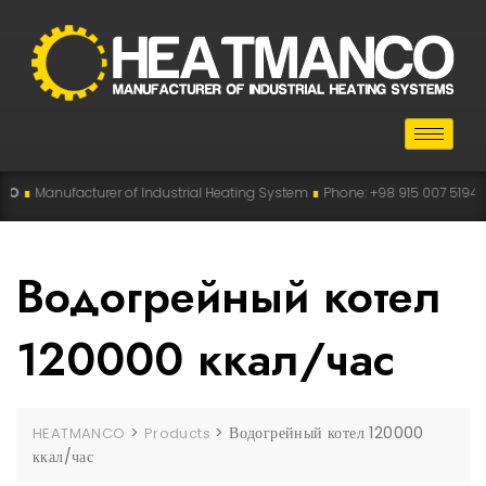
O
∎
Manufacturer of Industrial Heating System
∎
Phone: +98 915 007 5194 , +9
Водогрейный котел
120000 ккал/час
>
>
Водогрейный котел 120000
HEATMANCO
Products
ккал/час