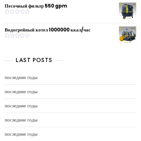
u
t
Песочный фильтр 550 gpm
t
e
o
d
f
0
R
5
o
a
u
t
Водогрейный котел 1000000 ккал/час
t
e
o
d
f
0
R
5
o
a
u
t
t
e
LAST POSTS
o
d
f
0
5
o
u
последние годы
t
o
f
последние годы
5
последние годы
последние годы
последние годы