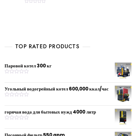
R
a
t
e
d
0
o
u
t
o
f
TOP RATED PRODUCTS
5
Паровой котел 300 кг
R
a
t
Угольный водогрейный котел 600,000 ккал/час
e
d
0
R
o
a
u
t
горячая вода для бытовых нужд 4000 литр
t
e
o
d
f
0
R
5
o
a
u
t
Песочный фильтр 550 gpm