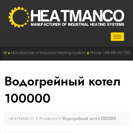
O
∎
Manufacturer of Industrial Heating System
∎
Phone: +98 915 007 5194 , +9
Водогрейный котел
100000
>
>
Водогрейный котел 100000
HEATMANCO
Products