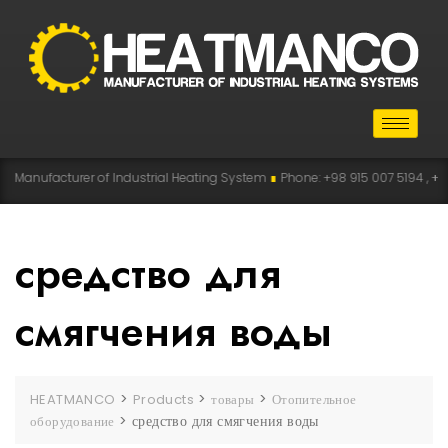
ufacturer of Industrial Heating System
∎
Phone: +98 915 007 5194 , +98 915 1
средство для
смягчения воды
>
>
>
HEATMANCO
Products
товары
Отопительное
>
средство для смягчения воды
оборудование