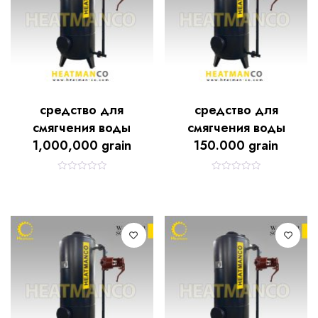
средство для
средство для
смягчения воды
смягчения воды
1,000,000 grain
150.000 grain
R
R
a
a
t
t
e
e
d
d
0
0
o
o
u
u
t
t
o
o
f
f
5
5