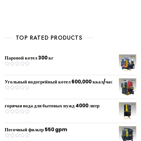
a
a
t
t
e
e
d
d
0
0
o
o
u
u
t
t
o
o
f
f
TOP RATED PRODUCTS
5
5
Паровой котел 300 кг
R
a
t
Угольный водогрейный котел 600,000 ккал/час
e
d
0
R
o
a
u
t
горячая вода для бытовых нужд 4000 литр
t
e
o
d
f
0
R
5
o
a
u
t
Песочный фильтр 550 gpm
t
e
o
d