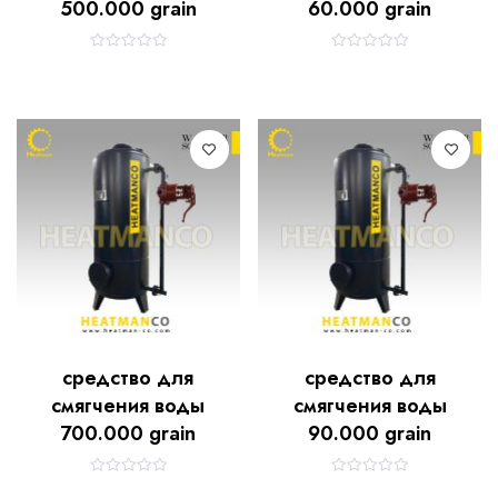
500.000 grain
60.000 grain
R
R
a
a
t
t
e
e
d
d
0
0
o
o
u
u
t
t
o
o
f
f
5
5
средство для
средство для
смягчения воды
смягчения воды
700.000 grain
90.000 grain
R
R