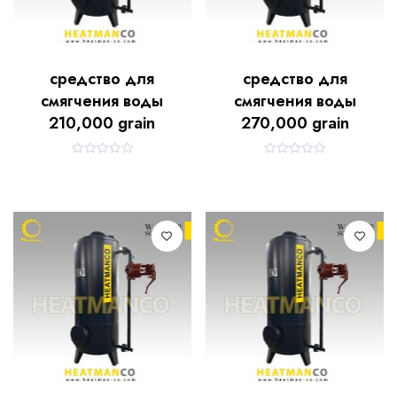
средство для
средство для
смягчения воды
смягчения воды
210,000 grain
270,000 grain
R
R
a
a
t
t
e
e
d
d
0
0
o
o
u
u
t
t
o
o
f
f
5
5