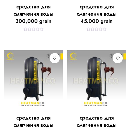
средство для
средство для
смягчения воды
смягчения воды
300,000 grain
45.000 grain
R
R
a
a
t
t
e
e
d
d
0
0
o
o
u
u
t
t
o
o
f
f
5
5
средство для
средство для
смягчения воды
смягчения воды