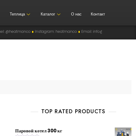
Теплица
Каталог
О нас
Контакт
heatmanco
∎
Instagram: heatmanco
∎
Email: info@heatman-co.uz
∎
HEAT
TOP RATED PRODUCTS
Паровой котел 300 кг