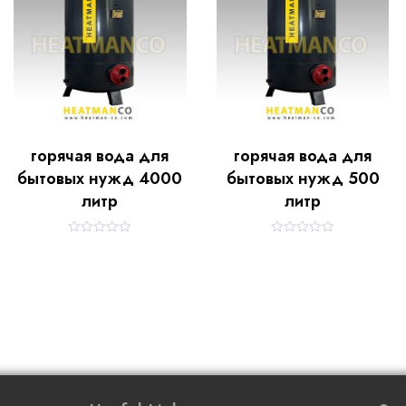
o
o
f
f
5
5
горячая вода для
горячая вода для
бытовых нужд 4000
бытовых нужд 500
литр
литр
R
R
a
a
t
t
e
e
d
d
0
0
o
o
u
u
t
t
o
o
f
f
5
5