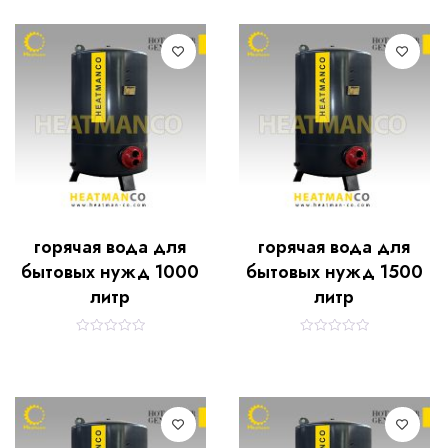
горячая вода для
горячая вода для
бытовых нужд 1000
бытовых нужд 1500
литр
литр
R
R
a
a
t
t
e
e
d
d
0
0
o
o
u
u
t
t