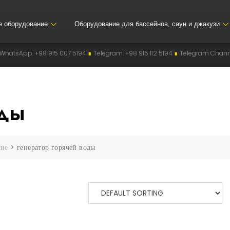
е оборудование
Оборудование для бассейнов, саун и джакузи
pp: +98 915 007 5194
∎
Telegram: +98 915 112 5194
∎
Telegram Channel: @
оды
ние
>
генератор горячей воды