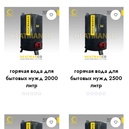
горячая вода для
горячая вода для
бытовых нужд 2000
бытовых нужд 2500
литр
литр
R
R
a
a
t
t
e
e
d
d
0
0
o
o
u
u
t
t