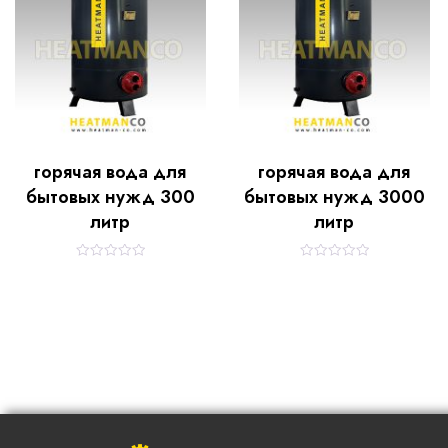
o
o
f
f
5
5
горячая вода для
горячая вода для
бытовых нужд 300
бытовых нужд 3000
литр
литр
R
R
a
a
t
t
e
e
d
d
0
0
o
o
u
u
t
t
o
o
f
f
5
5