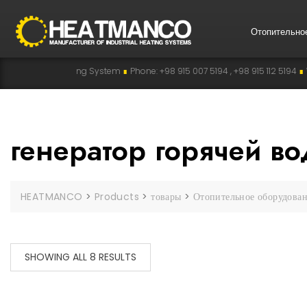
Отопительно
ustrial Heating System
∎
Phone: +98 915 007 5194 , +98 915 112 5194
∎
WhatsA
генератор горячей в
HEATMANCO
>
Products
>
товары
>
Отопительное оборудова
SHOWING ALL 8 RESULTS