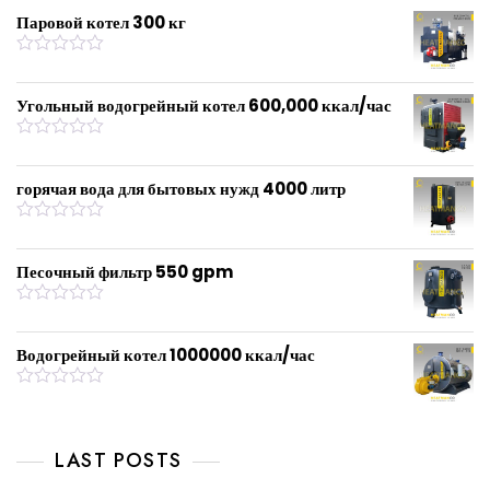
Паровой котел 300 кг
R
a
t
Угольный водогрейный котел 600,000 ккал/час
e
d
0
R
o
a
u
t
горячая вода для бытовых нужд 4000 литр
t
e
o
d
f
0
R
5
o
a
u
t
Песочный фильтр 550 gpm
t
e
o
d
f
0
R
5
o
a
u
t
Водогрейный котел 1000000 ккал/час
t
e
o
d
f
0
R
5
o
a
u
t
t
e
LAST POSTS
o
d
f
0