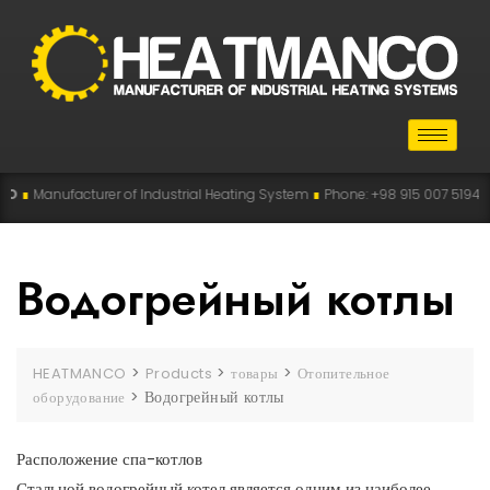
acturer of Industrial Heating System
∎
Phone: +98 915 007 5194 , +98 915 11
Водогрейный котлы
>
>
>
HEATMANCO
Products
товары
Отопительное
>
Водогрейный котлы
оборудование
Расположение спа-котлов
Стальной водогрейный котел является одним из наиболее