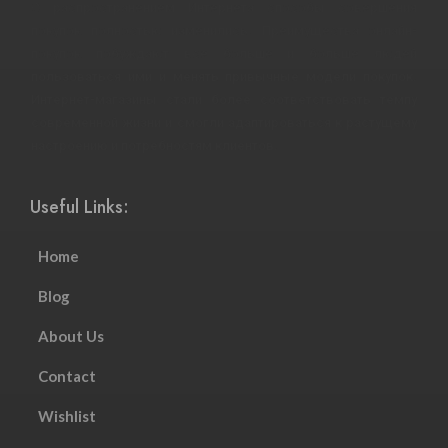
С распространением Интернета способы совершения
покупок полностью изменились. Преимущества онлайн-
покупок побуждают все больше и больше людей
пользоваться ими и менять привычные модели покупок.
Интернет-магазины стали более соответствовать темпу
современной жизни и смогли адаптироваться к растущему
настроению и потребностям клиентов.
Useful Links:
Home
Blog
About Us
Contact
Wishlist