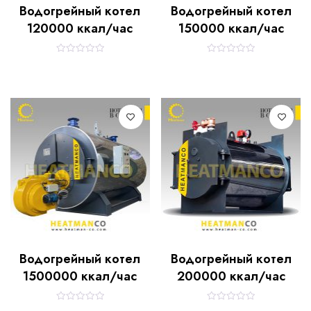
Водогрейный котел
Водогрейный котел
120000 ккал/час
150000 ккал/час
R
R
a
a
t
t
e
e
d
d
0
0
o
o
u
u
t
t
o
o
f
f
5
5
Водогрейный котел
Водогрейный котел
1500000 ккал/час
200000 ккал/час
R
R