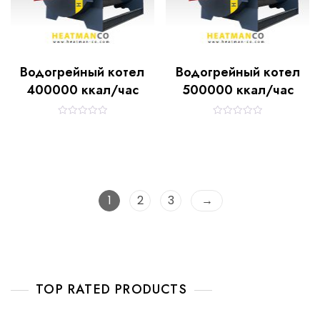
Водогрейный котел
Водогрейный котел
400000 ккал/час
500000 ккал/час
R
R
a
a
t
t
e
e
d
d
0
0
o
o
u
u
t
t
1
2
3
→
o
o
f
f
5
5
TOP RATED PRODUCTS