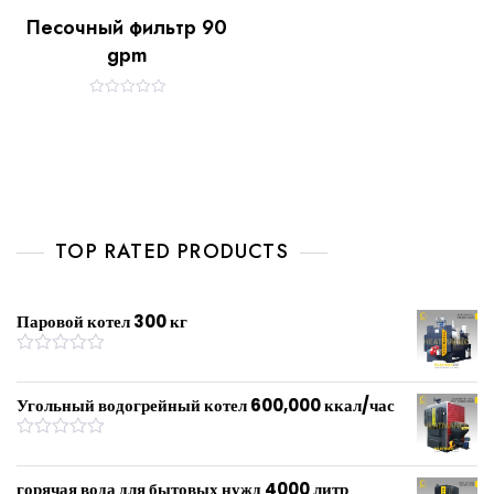
Песочный фильтр 90
gpm
R
a
t
e
d
0
o
u
t
o
f
TOP RATED PRODUCTS
5
Паровой котел 300 кг
R
a
t
Угольный водогрейный котел 600,000 ккал/час
e
d
0
R
o
a
u
t
горячая вода для бытовых нужд 4000 литр