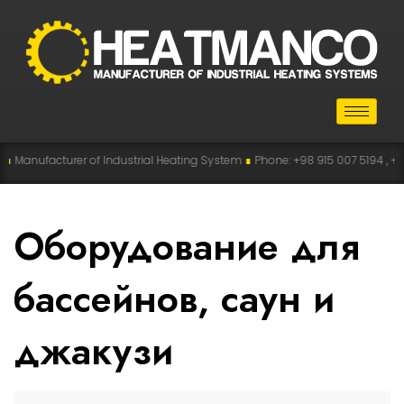
facturer of Industrial Heating System
∎
Phone: +98 915 007 5194 , +98 915 1
Оборудование для
бассейнов, саун и
джакузи