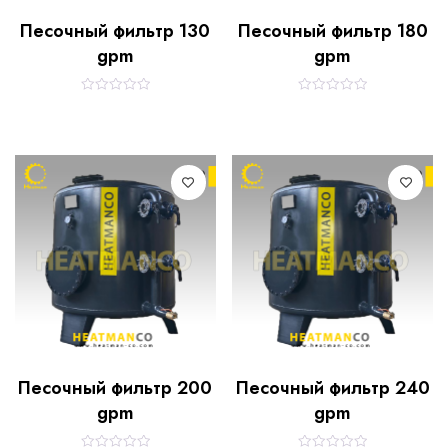
Песочный фильтр 130
Песочный фильтр 180
gpm
gpm
R
R
a
a
t
t
e
e
d
d
0
0
o
o
u
u
t
t
o
o
f
f
5
5
Песочный фильтр 200
Песочный фильтр 240
gpm
gpm