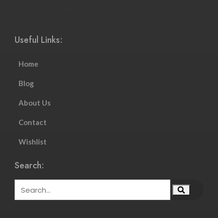
настроению и потребностям клиентов.
Useful Links:
Home
Blog
About Us
Contact
Wishlist
Search: