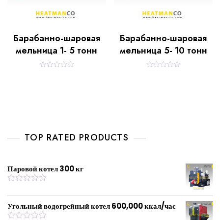
Барабанно-шаровая
Барабанно-шаровая
мельница 1- 5 тонн
мельница 5- 10 тонн
R
R
a
a
t
t
e
e
d
d
0
0
o
o
u
u
t
t
o
o
f
f
TOP RATED PRODUCTS
5
5
Паровой котел 300 кг
R
a
t
Угольный водогрейный котел 600,000 ккал/час
e
d