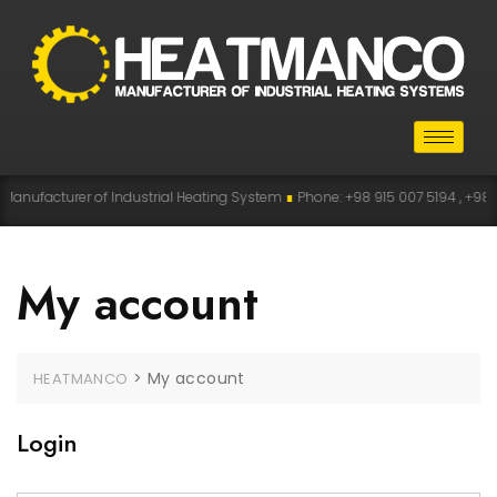
anufacturer of Industrial Heating System
∎
Phone: +98 915 007 5194 , +98 91
My account
>
My account
HEATMANCO
Login