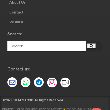
About Us
Contact
Wishlist
Search:
Contact us:
©2022. HEATMANCO. All Rights Reserved.
anufacturer of Industrial Heating System
∎
Phone: +98 915 007 5194 , +98 91