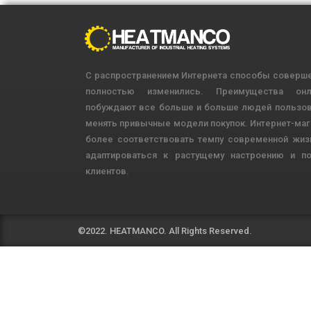
С распространением Интернета способы соверше
полностью изменились. Преимущества онла
побуждают все больше и больше людей пользов
менять привычные модели покупок. Интернет-маг
более соответствовать темпу современной жиз
адаптироваться к растущему настроению и по
клиентов.
©2022. HEATMANCO. All Rights Reserved.