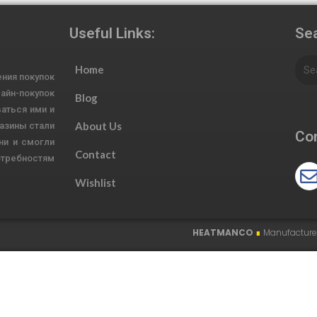
Useful Links:
Sea
Home
ния покупок
йн-покупок
Blog
аться ими и
About Us
азины стали
Con
ни и смогли
Contact
требностям
Wishlist
HEATMANCO
∎
Manufacturer of