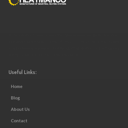
С распространением Интернета способы совершения
покупок полностью изменились. Преимущества онлайн-
покупок побуждают все больше и больше людей
пользоваться ими и менять привычные модели покупок.
Интернет-магазины стали более соответствовать темпу
современной жизни и смогли адаптироваться к растущему
настроению и потребностям клиентов.
Useful Links:
Home
Blog
About Us
Contact