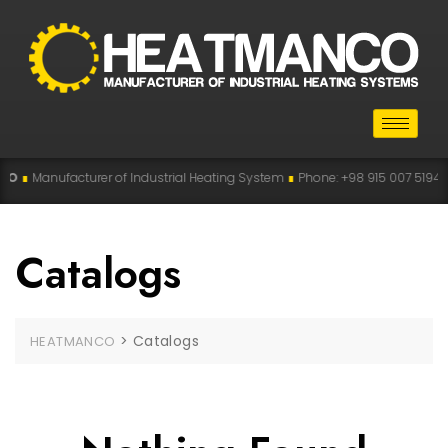
O
∎
Manufacturer of Industrial Heating System
∎
Phone: +98 915 007 5194 , +98
Catalogs
>
Catalogs
HEATMANCO