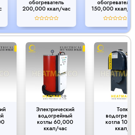
обогреватель
обогреватель
200,000 ккал/час
150,000 ккал/час
R
R
a
a
t
t
e
e
d
d
0
0
o
o
u
u
t
t
o
o
f
f
5
5
Электрический
Топка
водогрейный
водогрейного
котлы 60,000
котла 100000
ккал/час
ккал/ч