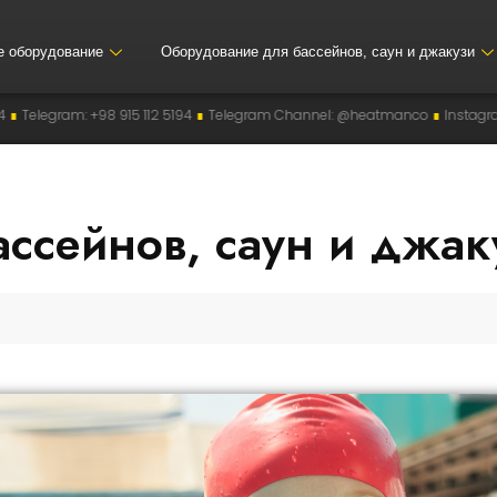
е оборудование
Оборудование для бассейнов, саун и джакузи
elegram Channel: @heatmanco
∎
Instagram: heatmanco
∎
Email: info@h
ссейнов, саун и джак