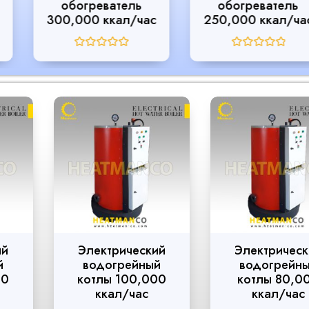
обогреватель
обогреватель
300,000 ккал/час
250,000 ккал/час
R
R
a
a
t
t
e
e
d
d
0
0
o
o
u
u
t
t
o
o
f
f
5
5
Электрический
Электрический
водогрейный
водогрейный
котлы 100,000
котлы 80,000
ккал/час
ккал/час