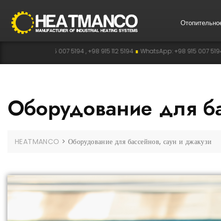
Отопительно
 915 112 5194
∎
WhatsApp: +98 915 007 5194
∎
Telegram: +98 915 112 5194
∎
T
Оборудование для ба
HEATMANCO
>
Оборудование для бассейнов, саун и джакузи