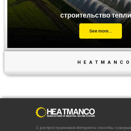
строительство тепл
See more...
HEATMANC
С распространением Интернета способы соверше