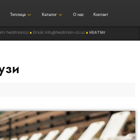
Теплица
Каталог
О нас
Контакт
eatman-co.uz
∎
HEATMANCO
∎
Manufacturer of Industrial Heating System
узи